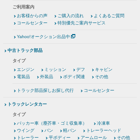
ご利用案内
お客様からの声
ご購入の流れ
よくあるご質問
コールセンター
特別優先ご案内サービス
Yahoo!オークション出品中
中古トラック部品
タイプ
エンジン
ミッション
デフ
キャビン
電装品
外装品
ボディ関連
その他
トラック部品探しお探し代行
コールセンター
トラックレンタカー
タイプ
パッカー車（塵芥車・ゴミ収集車）
冷凍車
ウイング
バン
軽バン
トレーラーヘッド
トレーラー
平ボディー
アームロール
その他