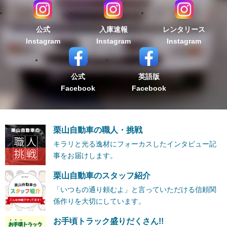
公式
入庫速報
レンタリース
Instagram
Instagram
Instagram
公式
英語版
Facebook
Facebook
栗山自動車の職人・挑戦
キラリと光る逸材にフォーカスしたインタビュー記
事をお届けします。
栗山自動車のスタッフ紹介
「いつもの通り頼むよ」と言っていただける信頼関
係作りを大切にしています。
お手頃トラック盛りだくさん!!