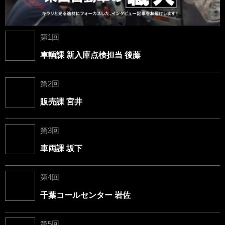
第1回
車輌課 新入庫点検担当 後藤
第2回
販売課 宮井
第3回
車両課 坂下
第4回
千葉コールセンター 岩佐
第5回