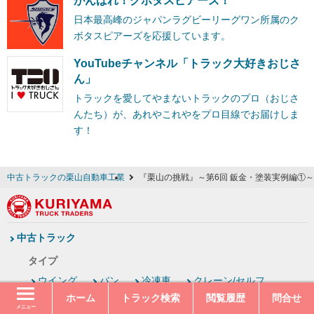
がんばれ！クボタスピアーズ！
日本最高峰のジャパンラグビーリーグワン所属のク
ボタスピアーズを応援しています。
YouTubeチャンネル「トラック大好きおじさ
ん」
トラックを愛してやまないトラックのプロ（おじさ
んたち）が、あれやこれやをプロ目線でお届けしま
す！
中古トラックの栗山自動車工業
『栗山の挑戦』～第6回 鈑金・塗装実例編①～
中古トラック
タイプ
ウイング
バン
冷凍車
クレーン/セルフ
平ボディー
ダンプ
トレーラーヘッド
ホーム
トラック検索
閲覧履歴
問合せ
メニュー
トレーラー
パッカー
アームロール
ミキサー