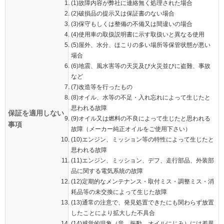
(1)故障内容が弊社に連絡無く処理された場合
(2)破損品の提示又は保証書のない場合
(3)保守もしくは整備の不備又は間違いの場合
(4)使用車の取扱説明書に示す取扱いと異なる使用
(5)屋外、水分、ほこりの多い場所等保管状態が悪い
場合
(6)地震、風水害等の天災及び火災並びに盗難、事故
など
(7)改造等を行ったもの
(8)オイル、水等の不足・入れ忘れによって生じたと
思われる故障
保証を適用しない
(9)オイル又は燃料の不良によって生じたと思われる
事項
故障（メーカー純正オイルをご使用下さい）
(10)エンジン、ミッション等の特性によって生じたと
思われる故障
(11)エンジン、ミッション、デフ、走行部品、外装部
品に関する電気系統の故障
(12)定期的なメンテナンス・取付ミス・調整ミス・消
耗品等の未交換によって生じた故障
(13)通常の注意で、発見処置できたにも関わらず放置
したことにより拡大した不具合
(14)感覚的現象（音、振動、オイルにじみ）には差異