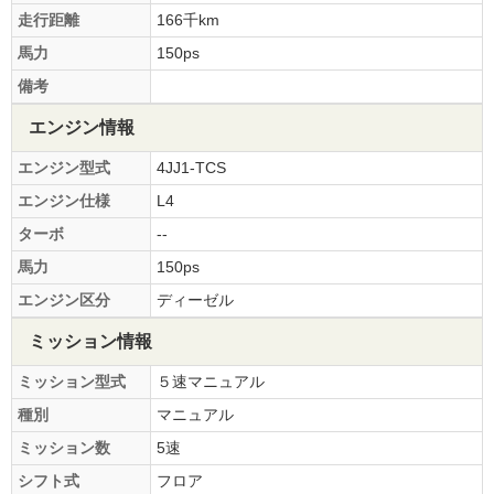
走行距離
166千km
馬力
150ps
備考
エンジン情報
エンジン型式
4JJ1-TCS
エンジン仕様
L4
ターボ
--
馬力
150ps
エンジン区分
ディーゼル
ミッション情報
ミッション型式
５速マニュアル
種別
マニュアル
ミッション数
5速
シフト式
フロア