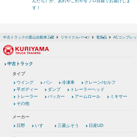
んたち）が、あれやこれやをプロ目線でお届けしま
す！
中古トラックの栗山自動車工業
リサイクルパーツ
電装品
ACコンプレ
中古トラック
タイプ
ウイング
バン
冷凍車
クレーン/セルフ
平ボディー
ダンプ
トレーラーヘッド
トレーラー
パッカー
アームロール
ミキサー
その他
メーカー
日野
いすゞ
三菱ふそう
日産UD