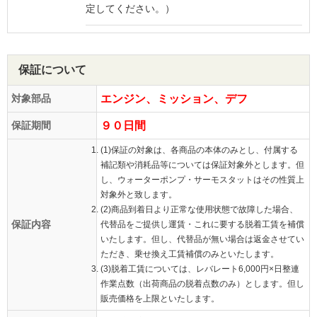
定してください。）
保証について
対象部品
エンジン、ミッション、デフ
保証期間
９０日間
(1)保証の対象は、各商品の本体のみとし、付属する
補記類や消耗品等については保証対象外とします。但
し、ウォーターポンプ・サーモスタットはその性質上
対象外と致します。
(2)商品到着日より正常な使用状態で故障した場合、
保証内容
代替品をご提供し運賃・これに要する脱着工賃を補償
いたします。但し、代替品が無い場合は返金させてい
ただき、乗せ換え工賃補償のみといたします。
(3)脱着工賃については、レバレート6,000円×日整連
作業点数（出荷商品の脱着点数のみ）とします。但し
販売価格を上限といたします。