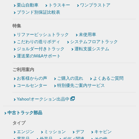
栗山自動車
トラスキー
ワンプラストア
ブランド別保証比較表
特集
リファービッシュトラック
未使用車
こだわりの造りボディ
システムフロアトラック
ジョルダー付きトラック
運転支援システム
運送業のM&Aサポート
ご利用案内
お客様からの声
ご購入の流れ
よくあるご質問
コールセンター
特別優先ご案内サービス
Yahoo!オークション出品中
中古トラック部品
タイプ
エンジン
ミッション
デフ
キャビン
電装品
外装品
ボディ関連
その他