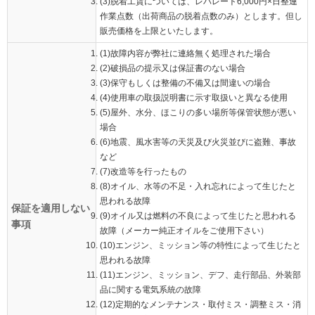
(3)脱着工賃については、レバレート6,000円×日整連
作業点数（出荷商品の脱着点数のみ）とします。但し
販売価格を上限といたします。
(1)故障内容が弊社に連絡無く処理された場合
(2)破損品の提示又は保証書のない場合
(3)保守もしくは整備の不備又は間違いの場合
(4)使用車の取扱説明書に示す取扱いと異なる使用
(5)屋外、水分、ほこりの多い場所等保管状態が悪い
場合
(6)地震、風水害等の天災及び火災並びに盗難、事故
など
(7)改造等を行ったもの
(8)オイル、水等の不足・入れ忘れによって生じたと
思われる故障
保証を適用しない
(9)オイル又は燃料の不良によって生じたと思われる
事項
故障（メーカー純正オイルをご使用下さい）
(10)エンジン、ミッション等の特性によって生じたと
思われる故障
(11)エンジン、ミッション、デフ、走行部品、外装部
品に関する電気系統の故障
(12)定期的なメンテナンス・取付ミス・調整ミス・消