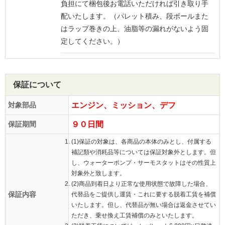
負担にて梱包後お電話いただければ引き取り手
配いたします。（パレット積み、段ボールまた
はラップ巻きの上、油脂等の漏れがないよう固
定してください。）
保証について
対象部品
エンジン、ミッション、デフ
保証期間
９０日間
(1)保証の対象は、各商品の本体のみとし、付属する
補記類や消耗品等については保証対象外とします。但
し、ウォーターポンプ・サーモスタットはその性質上
対象外と致します。
(2)商品到着日より正常な使用状態で故障した場合、
保証内容
代替品をご提供し運賃・これに要する脱着工賃を補償
いたします。但し、代替品が無い場合は返金させてい
ただき、乗せ換え工賃補償のみといたします。