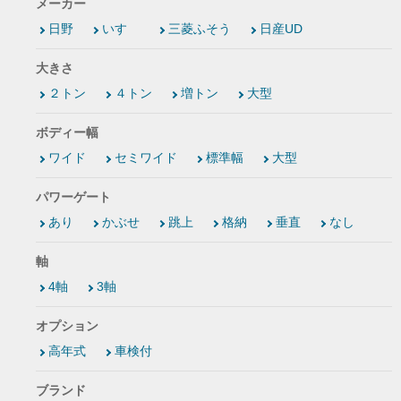
メーカー
日野
いすゞ
三菱ふそう
日産UD
大きさ
２トン
４トン
増トン
大型
ボディー幅
ワイド
セミワイド
標準幅
大型
パワーゲート
あり
かぶせ
跳上
格納
垂直
なし
軸
4軸
3軸
オプション
高年式
車検付
ブランド