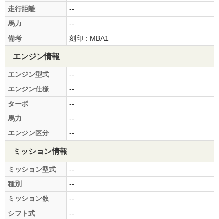
走行距離
--
馬力
--
備考
刻印：MBA1
エンジン情報
エンジン型式
--
エンジン仕様
--
ターボ
--
馬力
--
エンジン区分
--
ミッション情報
ミッション型式
--
種別
--
ミッション数
--
シフト式
--