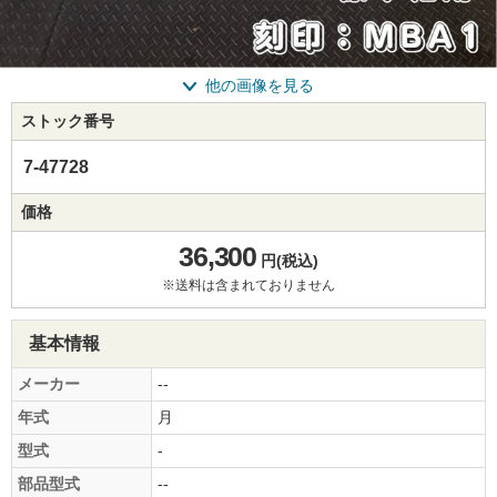
他の画像を見る
ストック番号
7-47728
価格
36,300
円(税込)
※送料は含まれておりません
基本情報
メーカー
--
年式
月
型式
-
部品型式
--