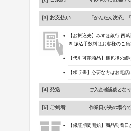
[3] お支払い
「かんたん決済」
【お振込先】
みずほ銀行 西葛
※ 振込手数料はお客様のご
【代引可能商品】
梱包後の縦
【領収書】
必要な方はお電話
[4] 発送
ご入金確認後とな
[5] ご到着
作業日が先の場合
【保証期間開始】
商品到着日