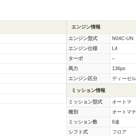
エンジン情報
エンジン型式
N04C-UN
エンジン仕様
L4
ターボ
--
馬力
136ps
エンジン区分
ディーゼ
ミッション情報
ミッション型式
オートマ
種別
オートマ
ミッション数
6速
シフト式
フロア