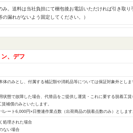
のみ。送料は当社負担にて梱包後お電話いただければ引き取り
等の漏れがないよう固定してください。）
ョン、デフ
品の本体のみとし、付属する補記類や消耗品等については保証対象外とし
。
な使用状態で故障した場合、代替品をご提供し運賃・これに要する脱着工
工賃補償のみといたします。
レバレート6,000円×日整連作業点数（出荷商品の脱着点数のみ）とし
無く処理された場合
書のない場合