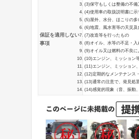
(3)保守もしくは整備の不
(4)使用車の取扱説明書に
(5)屋外、水分、ほこりの
(6)地震、風水害等の天災
保証を適用しない
(7)改造等を行ったもの
(8)オイル、水等の不足・
事項
(9)オイル又は燃料の不良
(10)エンジン、ミッショ
(11)エンジン、ミッショ
(12)定期的なメンテナン
(13)通常の注意で、発見
(14)感覚的現象（音、振