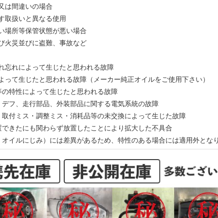
備又は間違いの場合
示す取扱いと異なる使用
多い場所等保管状態が悪い場合
及び火災並びに盗難、事故など
入れ忘れによって生じたと思われる故障
によって生じたと思われる故障（メーカー純正オイルをご使用下さい）
ン等の特性によって生じたと思われる故障
ン、デフ、走行部品、外装部品に関する電気系統の故障
ス・取付ミス・調整ミス・消耗品等の未交換によって生じた故障
処置できたにも関わらず放置したことにより拡大した不具合
動、オイルにじみ）には差異があるため、特性のある場合には適用外とな