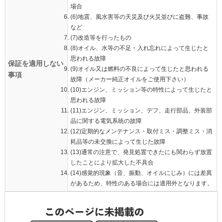
場合
(6)地震、風水害等の天災及び火災並びに盗難、事故
など
(7)改造等を行ったもの
(8)オイル、水等の不足・入れ忘れによって生じたと
思われる故障
保証を適用しない
(9)オイル又は燃料の不良によって生じたと思われる
事項
故障（メーカー純正オイルをご使用下さい）
(10)エンジン、ミッション等の特性によって生じたと
思われる故障
(11)エンジン、ミッション、デフ、走行部品、外装部
品に関する電気系統の故障
(12)定期的なメンテナンス・取付ミス・調整ミス・消
耗品等の未交換によって生じた故障
(13)通常の注意で、発見処置できたにも関わらず放置
したことにより拡大した不具合
(14)感覚的現象（音、振動、オイルにじみ）には差異
があるため、特性のある場合には適用外となります。