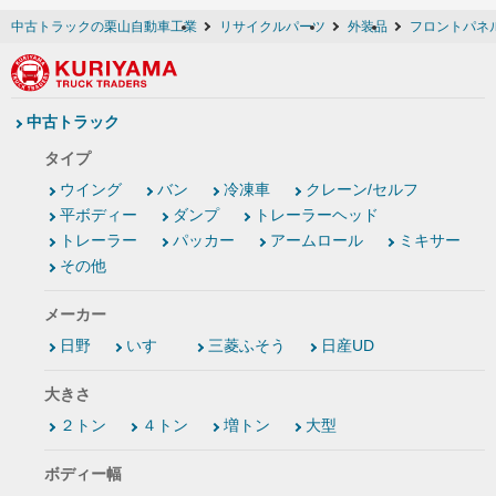
中古トラックの栗山自動車工業
リサイクルパーツ
外装品
フロントパネル
中古トラック
タイプ
ウイング
バン
冷凍車
クレーン/セルフ
平ボディー
ダンプ
トレーラーヘッド
トレーラー
パッカー
アームロール
ミキサー
その他
メーカー
日野
いすゞ
三菱ふそう
日産UD
大きさ
２トン
４トン
増トン
大型
ボディー幅