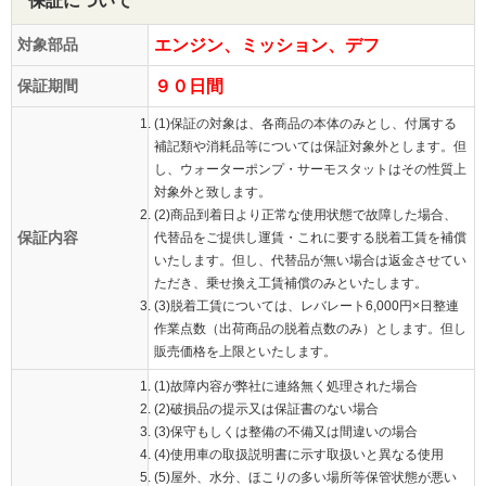
保証について
対象部品
エンジン、ミッション、デフ
保証期間
９０日間
(1)保証の対象は、各商品の本体のみとし、付属する
補記類や消耗品等については保証対象外とします。但
し、ウォーターポンプ・サーモスタットはその性質上
対象外と致します。
(2)商品到着日より正常な使用状態で故障した場合、
保証内容
代替品をご提供し運賃・これに要する脱着工賃を補償
いたします。但し、代替品が無い場合は返金させてい
ただき、乗せ換え工賃補償のみといたします。
(3)脱着工賃については、レバレート6,000円×日整連
作業点数（出荷商品の脱着点数のみ）とします。但し
販売価格を上限といたします。
(1)故障内容が弊社に連絡無く処理された場合
(2)破損品の提示又は保証書のない場合
(3)保守もしくは整備の不備又は間違いの場合
(4)使用車の取扱説明書に示す取扱いと異なる使用
(5)屋外、水分、ほこりの多い場所等保管状態が悪い