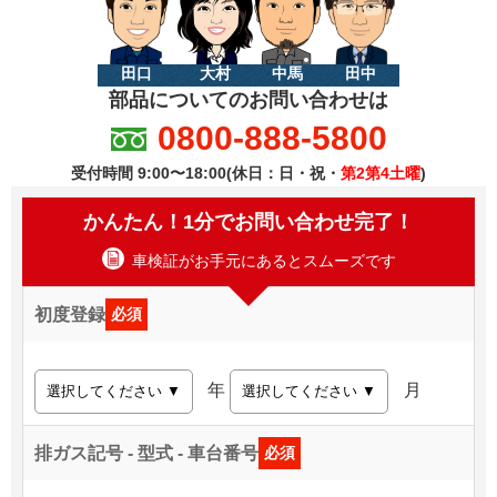
田口
大村
中馬
田中
部品についてのお問い合わせは
0800-888-5800
受付時間 9:00〜18:00(休日：日・祝・
第2第4土曜
)
かんたん！1分でお問い合わせ完了！
車検証がお手元にあるとスムーズです
初度登録
必須
年
月
排ガス記号 - 型式 - 車台番号
必須