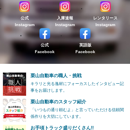
公式
入庫速報
レンタリース
Instagram
Instagram
Instagram
公式
英語版
Facebook
Facebook
栗山自動車の職人・挑戦
キラリと光る逸材にフォーカスしたインタビュー記
事をお届けします。
栗山自動車のスタッフ紹介
「いつもの通り頼むよ」と言っていただける信頼関
係作りを大切にしています。
お手頃トラック盛りだくさん!!