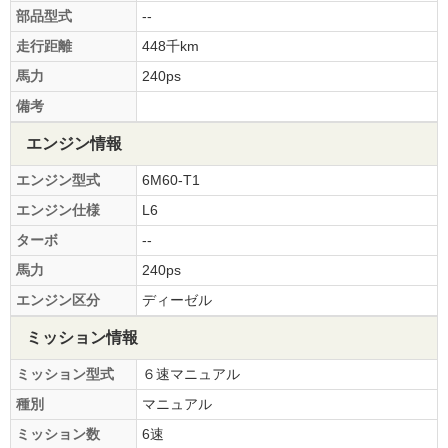
部品型式
--
走行距離
448千km
馬力
240ps
備考
エンジン情報
エンジン型式
6M60-T1
エンジン仕様
L6
ターボ
--
馬力
240ps
エンジン区分
ディーゼル
ミッション情報
ミッション型式
６速マニュアル
種別
マニュアル
ミッション数
6速