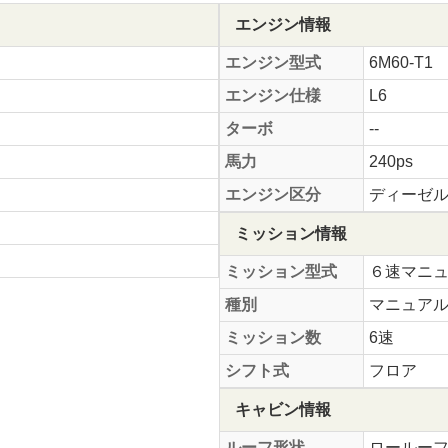
エンジン情報
エンジン型式
6M60-T1
エンジン仕様
L6
ターボ
--
馬力
240ps
エンジン区分
ディーゼ
ミッション情報
ミッション型式
６速マニ
種別
マニュア
ミッション数
6速
シフト式
フロア
キャビン情報
ルーフ形状
ロールー