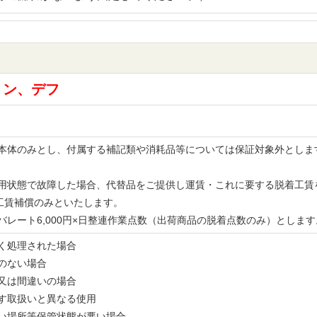
ョン、デフ
品の本体のみとし、付属する補記類や消耗品等については保証対象外とし
。
な使用状態で故障した場合、代替品をご提供し運賃・これに要する脱着工
工賃補償のみといたします。
レバレート6,000円×日整連作業点数（出荷商品の脱着点数のみ）とし
無く処理された場合
書のない場合
備又は間違いの場合
示す取扱いと異なる使用
多い場所等保管状態が悪い場合