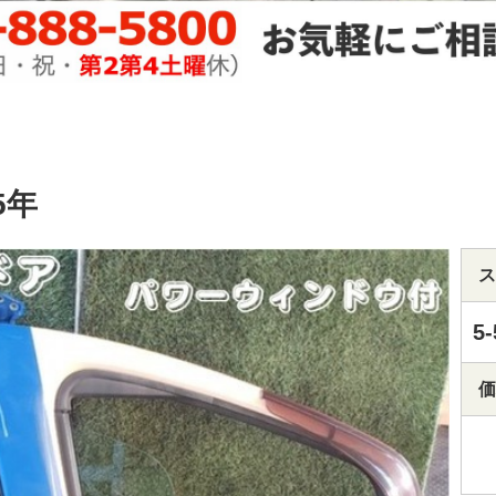
5年
ス
5-
価