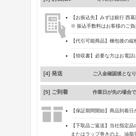
【お振込先】
みずほ銀行 西葛
※ 振込手数料はお客様のご
【代引可能商品】
梱包後の縦
【領収書】
必要な方はお電話
[4] 発送
ご入金確認後とな
[5] ご到着
作業日が先の場合
【保証期間開始】
商品到着日
【下取品ご返送】
当社指定品
またはラップ巻きの上、油脂