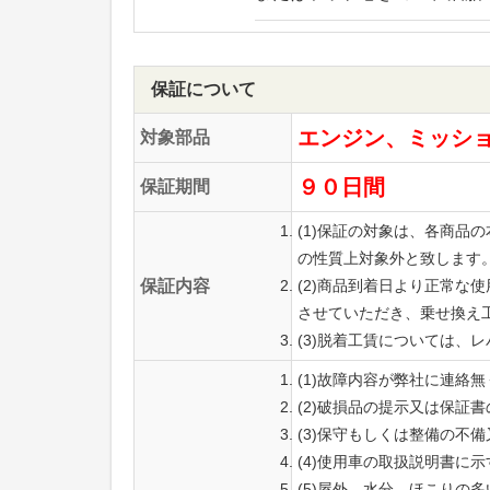
保証について
エンジン、ミッシ
対象部品
９０日間
保証期間
(1)保証の対象は、各商
の性質上対象外と致します
保証内容
(2)商品到着日より正常
させていただき、乗せ換え
(3)脱着工賃については、
(1)故障内容が弊社に連絡
(2)破損品の提示又は保証
(3)保守もしくは整備の不
(4)使用車の取扱説明書に
(5)屋外、水分、ほこりの