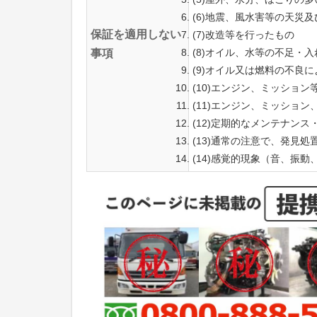
(6)地震、風水害等の天災
保証を適用しない
(7)改造等を行ったもの
(8)オイル、水等の不足・
事項
(9)オイル又は燃料の不良
(10)エンジン、ミッショ
(11)エンジン、ミッショ
(12)定期的なメンテナン
(13)通常の注意で、発見
(14)感覚的現象（音、振