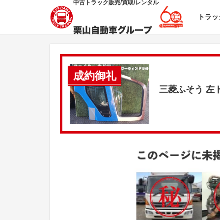
中古トラック販売/買取/レンタル
トラッ
成約御礼
三菱ふそう 左