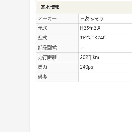
基本情報
メーカー
三菱ふそう
年式
H25年2月
型式
TKG-FK74F
部品型式
--
走行距離
202千km
馬力
240ps
備考