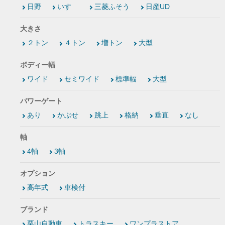
日野
いすゞ
三菱ふそう
日産UD
大きさ
２トン
４トン
増トン
大型
ボディー幅
ワイド
セミワイド
標準幅
大型
パワーゲート
あり
かぶせ
跳上
格納
垂直
なし
軸
4軸
3軸
オプション
高年式
車検付
ブランド
栗山自動車
トラスキー
ワンプラストア