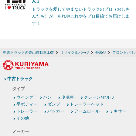
ん」
トラックを愛してやまないトラックのプロ（おじさ
んたち）が、あれやこれやをプロ目線でお届けしま
す！
中古トラックの栗山自動車工業
リサイクルパーツ
外装品
フロントパネル
中古トラック
タイプ
ウイング
バン
冷凍車
クレーン/セルフ
平ボディー
ダンプ
トレーラーヘッド
トレーラー
パッカー
アームロール
ミキサー
その他
メーカー