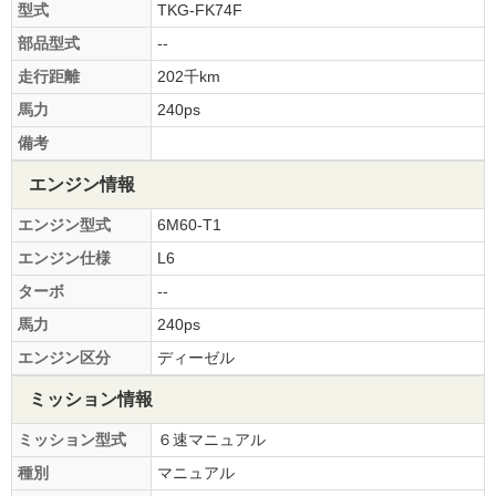
型式
TKG-FK74F
部品型式
--
走行距離
202千km
馬力
240ps
備考
エンジン情報
エンジン型式
6M60-T1
エンジン仕様
L6
ターボ
--
馬力
240ps
エンジン区分
ディーゼル
ミッション情報
ミッション型式
６速マニュアル
種別
マニュアル