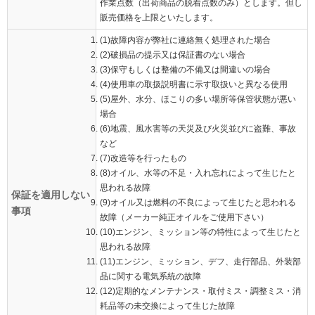
作業点数（出荷商品の脱着点数のみ）とします。但し
販売価格を上限といたします。
(1)故障内容が弊社に連絡無く処理された場合
(2)破損品の提示又は保証書のない場合
(3)保守もしくは整備の不備又は間違いの場合
(4)使用車の取扱説明書に示す取扱いと異なる使用
(5)屋外、水分、ほこりの多い場所等保管状態が悪い
場合
(6)地震、風水害等の天災及び火災並びに盗難、事故
など
(7)改造等を行ったもの
(8)オイル、水等の不足・入れ忘れによって生じたと
思われる故障
保証を適用しない
(9)オイル又は燃料の不良によって生じたと思われる
事項
故障（メーカー純正オイルをご使用下さい）
(10)エンジン、ミッション等の特性によって生じたと
思われる故障
(11)エンジン、ミッション、デフ、走行部品、外装部
品に関する電気系統の故障
(12)定期的なメンテナンス・取付ミス・調整ミス・消
耗品等の未交換によって生じた故障