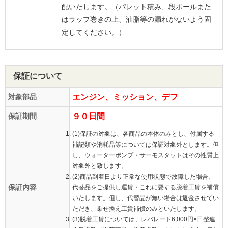
配いたします。（パレット積み、段ボールまた
はラップ巻きの上、油脂等の漏れがないよう固
定してください。）
保証について
対象部品
エンジン、ミッション、デフ
保証期間
９０日間
(1)保証の対象は、各商品の本体のみとし、付属する
補記類や消耗品等については保証対象外とします。但
し、ウォーターポンプ・サーモスタットはその性質上
対象外と致します。
(2)商品到着日より正常な使用状態で故障した場合、
保証内容
代替品をご提供し運賃・これに要する脱着工賃を補償
いたします。但し、代替品が無い場合は返金させてい
ただき、乗せ換え工賃補償のみといたします。
(3)脱着工賃については、レバレート6,000円×日整連