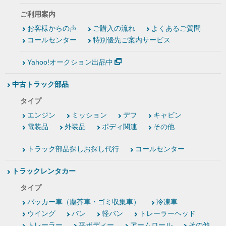
ご利用案内
お客様からの声
ご購入の流れ
よくあるご質問
コールセンター
特別優先ご案内サービス
Yahoo!オークション出品中
中古トラック部品
タイプ
エンジン
ミッション
デフ
キャビン
電装品
外装品
ボディ関連
その他
トラック部品探しお探し代行
コールセンター
トラックレンタカー
タイプ
パッカー車（塵芥車・ゴミ収集車）
冷凍車
ウイング
バン
軽バン
トレーラーヘッド
トレーラー
平ボディー
アームロール
その他