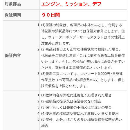
対象部品
エンジン、ミッション、デフ
保証期間
９０日間
(1)保証の対象は、各商品の本体のみとし、付属する
補記類や消耗品等については保証対象外とします。但
し、ウォーターポンプ・サーモスタットはその性質上
対象外と致します。
(2)商品到着日より正常な使用状態で故障した場合、
保証内容
代替品をご提供し運賃・これに要する脱着工賃を補償
いたします。但し、代替品が無い場合は返金させてい
ただき、乗せ換え工賃補償のみといたします。
(3)脱着工賃については、レバレート6,000円×日整連
作業点数（出荷商品の脱着点数のみ）とします。但し
販売価格を上限といたします。
(1)故障内容が弊社に連絡無く処理された場合
(2)破損品の提示又は保証書のない場合
(3)保守もしくは整備の不備又は間違いの場合
(4)使用車の取扱説明書に示す取扱いと異なる使用
(5)屋外、水分、ほこりの多い場所等保管状態が悪い
場合