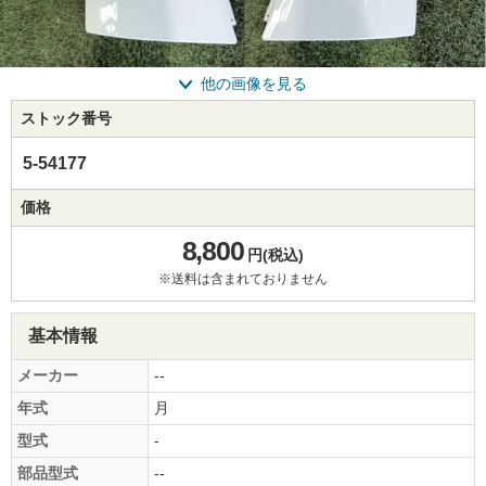
他の画像を見る
ストック番号
5-54177
価格
8,800
円(税込)
※送料は含まれておりません
基本情報
メーカー
--
年式
月
型式
-
部品型式
--