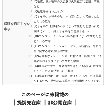
(6)地震、風水害等の天災及び火災並びに盗難、事故
など
(7)改造等を行ったもの
(8)オイル、水等の不足・入れ忘れによって生じたと
思われる故障
保証を適用しない
(9)オイル又は燃料の不良によって生じたと思われる
事項
故障（メーカー純正オイルをご使用下さい）
(10)エンジン、ミッション等の特性によって生じたと
思われる故障
(11)エンジン、ミッション、デフ、走行部品、外装部
品に関する電気系統の故障
(12)定期的なメンテナンス・取付ミス・調整ミス・消
耗品等の未交換によって生じた故障
(13)通常の注意で、発見処置できたにも関わらず放置
したことにより拡大した不具合
(14)感覚的現象（音、振動、オイルにじみ）には差異
があるため、特性のある場合には適用外となります。