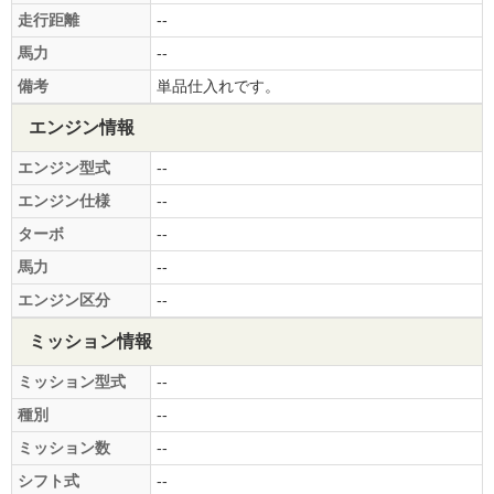
走行距離
--
馬力
--
備考
単品仕入れです。
エンジン情報
エンジン型式
--
エンジン仕様
--
ターボ
--
馬力
--
エンジン区分
--
ミッション情報
ミッション型式
--
種別
--
ミッション数
--
シフト式
--