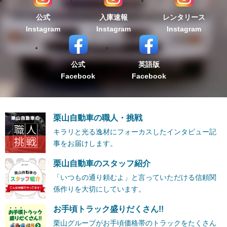
公式
入庫速報
レンタリース
Instagram
Instagram
Instagram
公式
英語版
Facebook
Facebook
栗山自動車の職人・挑戦
キラリと光る逸材にフォーカスしたインタビュー記
事をお届けします。
栗山自動車のスタッフ紹介
「いつもの通り頼むよ」と言っていただける信頼関
係作りを大切にしています。
お手頃トラック盛りだくさん!!
栗山グループがお手頃価格帯のトラックをたくさん