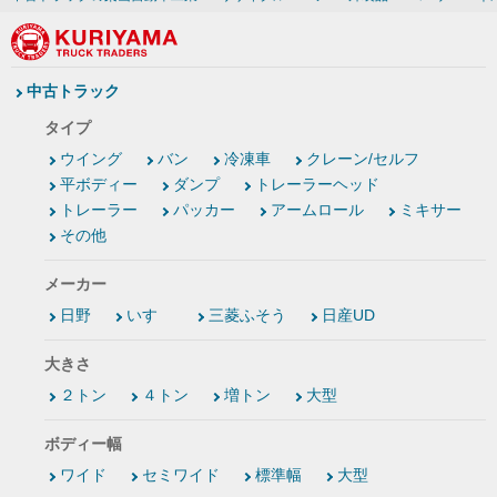
中古トラック
タイプ
ウイング
バン
冷凍車
クレーン/セルフ
平ボディー
ダンプ
トレーラーヘッド
トレーラー
パッカー
アームロール
ミキサー
その他
メーカー
日野
いすゞ
三菱ふそう
日産UD
大きさ
２トン
４トン
増トン
大型
ボディー幅
ワイド
セミワイド
標準幅
大型