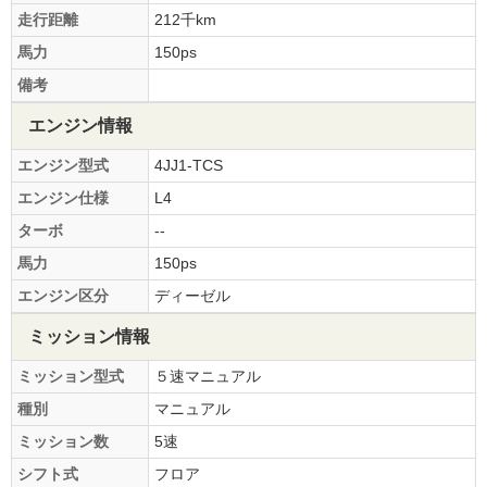
走行距離
212千km
馬力
150ps
備考
エンジン情報
エンジン型式
4JJ1-TCS
エンジン仕様
L4
ターボ
--
馬力
150ps
エンジン区分
ディーゼル
ミッション情報
ミッション型式
５速マニュアル
種別
マニュアル
ミッション数
5速
シフト式
フロア