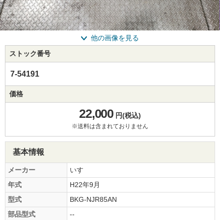
他の画像を見る
ストック番号
7-54191
価格
22,000
円(税込)
※送料は含まれておりません
基本情報
メーカー
いすゞ
年式
H22年9月
型式
BKG-NJR85AN
部品型式
--