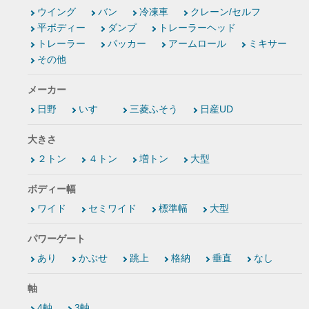
ウイング
バン
冷凍車
クレーン/セルフ
平ボディー
ダンプ
トレーラーヘッド
トレーラー
パッカー
アームロール
ミキサー
その他
メーカー
日野
いすゞ
三菱ふそう
日産UD
大きさ
２トン
４トン
増トン
大型
ボディー幅
ワイド
セミワイド
標準幅
大型
パワーゲート
あり
かぶせ
跳上
格納
垂直
なし
軸
4軸
3軸