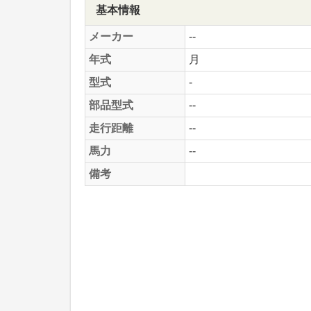
基本情報
メーカー
--
年式
月
型式
-
部品型式
--
走行距離
--
馬力
--
備考