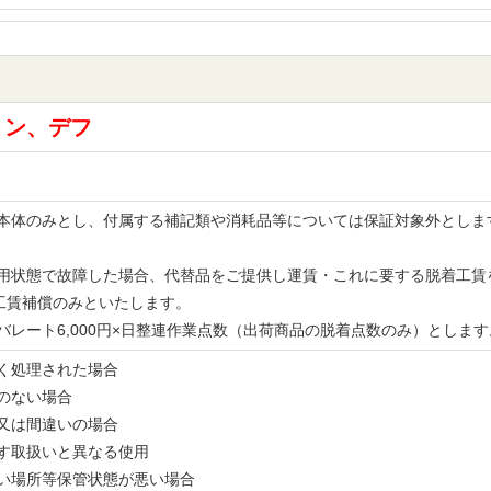
ョン、デフ
品の本体のみとし、付属する補記類や消耗品等については保証対象外とし
。
な使用状態で故障した場合、代替品をご提供し運賃・これに要する脱着工
工賃補償のみといたします。
レバレート6,000円×日整連作業点数（出荷商品の脱着点数のみ）とし
無く処理された場合
書のない場合
備又は間違いの場合
示す取扱いと異なる使用
多い場所等保管状態が悪い場合