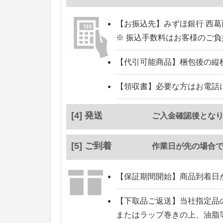
【お振込先】
みずほ銀行 西葛
※ 振込手数料はお客様のご
【代引可能商品】
梱包後の縦
【領収書】
必要な方はお電話
[4] 発送
ご入金確認後とな
[5] ご到着
作業日が先の場合
【保証期間開始】
商品到着日
【下取品ご返送】
当社指定品
またはラップ巻きの上、油脂