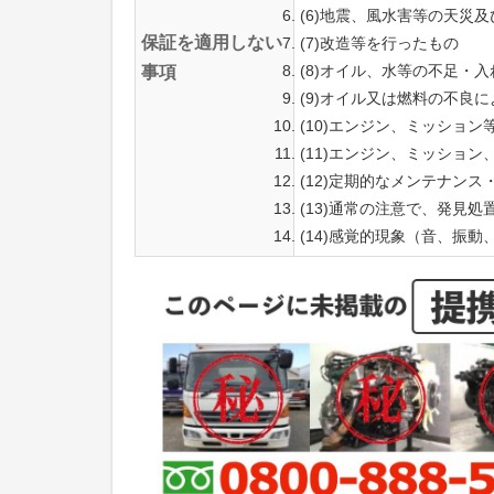
(6)地震、風水害等の天災
保証を適用しない
(7)改造等を行ったもの
(8)オイル、水等の不足・
事項
(9)オイル又は燃料の不良
(10)エンジン、ミッショ
(11)エンジン、ミッショ
(12)定期的なメンテナン
(13)通常の注意で、発見
(14)感覚的現象（音、振