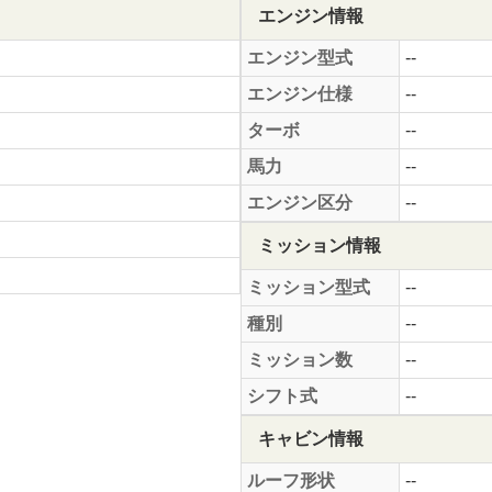
エンジン情報
エンジン型式
--
エンジン仕様
--
ターボ
--
馬力
--
エンジン区分
--
ミッション情報
ミッション型式
--
種別
--
ミッション数
--
シフト式
--
キャビン情報
ルーフ形状
--