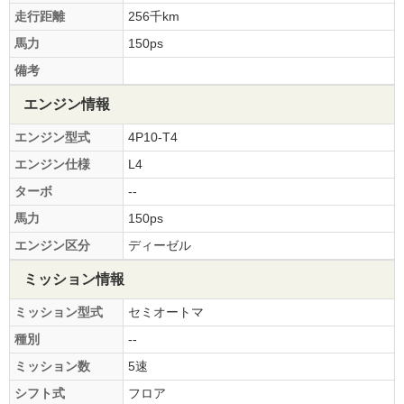
走行距離
256千km
馬力
150ps
備考
エンジン情報
エンジン型式
4P10-T4
エンジン仕様
L4
ターボ
--
馬力
150ps
エンジン区分
ディーゼル
ミッション情報
ミッション型式
セミオートマ
種別
--
ミッション数
5速
シフト式
フロア