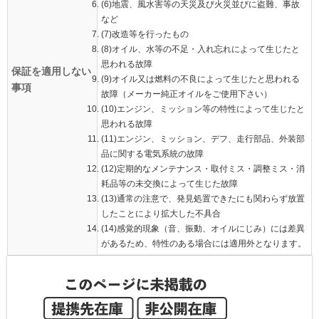
(6)地震、風水害等の天災及び火災並びに盗難、事故
など
(7)改造等を行ったもの
(8)オイル、水等の不足・入れ忘れによって生じたと
思われる故障
保証を適用しない
(9)オイル又は燃料の不良によって生じたと思われる
事項
故障（メーカー純正オイルをご使用下さい）
(10)エンジン、ミッション等の特性によって生じたと
思われる故障
(11)エンジン、ミッション、デフ、走行部品、外装部
品に関する電気系統の故障
(12)定期的なメンテナンス・取付ミス・調整ミス・消
耗品等の未交換によって生じた故障
(13)通常の注意で、発見処置できたにも関わらず放置
したことにより拡大した不具合
(14)感覚的現象（音、振動、オイルにじみ）には差異
があるため、特性のある場合には適用外となります。