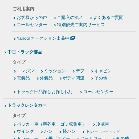
ご利用案内
お客様からの声
ご購入の流れ
よくあるご質問
コールセンター
特別優先ご案内サービス
Yahoo!オークション出品中
中古トラック部品
タイプ
エンジン
ミッション
デフ
キャビン
電装品
外装品
ボディ関連
その他
トラック部品探しお探し代行
コールセンター
トラックレンタカー
タイプ
パッカー車（塵芥車・ゴミ収集車）
冷凍車
ウイング
バン
軽バン
トレーラーヘッド
トレーラー
平ボディー
アームロール
その他