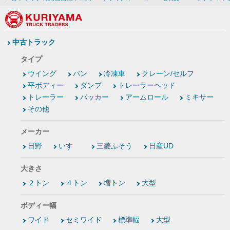
中古トラック
タイプ
ウイング
バン
冷凍車
クレーン/セルフ
平ボディー
ダンプ
トレーラーヘッド
トレーラー
パッカー
アームロール
ミキサー
その他
メーカー
日野
いすゞ
三菱ふそう
日産UD
大きさ
２トン
４トン
増トン
大型
ボディー幅
ワイド
セミワイド
標準幅
大型