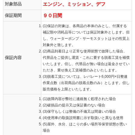
対象部品
エンジン、ミッション、デフ
保証期間
９０日間
(1)保証の対象は、各商品の本体のみとし、付属する
補記類や消耗品等については保証対象外とします。但
し、ウォーターポンプ・サーモスタットはその性質上
対象外と致します。
(2)商品到着日より正常な使用状態で故障した場合、
保証内容
代替品をご提供し運賃・これに要する脱着工賃を補償
いたします。但し、代替品が無い場合は返金させてい
ただき、乗せ換え工賃補償のみといたします。
(3)脱着工賃については、レバレート6,000円×日整連
作業点数（出荷商品の脱着点数のみ）とします。但し
販売価格を上限といたします。
(1)故障内容が弊社に連絡無く処理された場合
(2)破損品の提示又は保証書のない場合
(3)保守もしくは整備の不備又は間違いの場合
(4)使用車の取扱説明書に示す取扱いと異なる使用
(5)屋外、水分、ほこりの多い場所等保管状態が悪い
場合