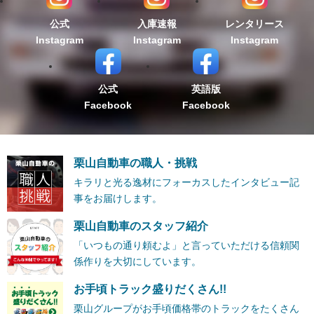
公式
入庫速報
レンタリース
Instagram
Instagram
Instagram
公式
英語版
Facebook
Facebook
栗山自動車の職人・挑戦
キラリと光る逸材にフォーカスしたインタビュー記
事をお届けします。
栗山自動車のスタッフ紹介
「いつもの通り頼むよ」と言っていただける信頼関
係作りを大切にしています。
お手頃トラック盛りだくさん!!
栗山グループがお手頃価格帯のトラックをたくさん