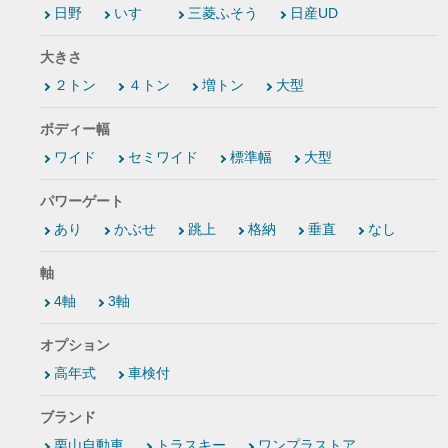
日野
いすゞ
三菱ふそう
日産UD
大きさ
２トン
４トン
増トン
大型
ボディー幅
ワイド
セミワイド
標準幅
大型
パワーゲート
あり
かぶせ
跳上
格納
垂直
なし
軸
4軸
3軸
オプション
高年式
車検付
ブランド
栗山自動車
トラスキー
ワンプラストア