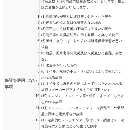
作業点数（出荷商品の脱着点数のみ）とします。但し
販売価格を上限といたします。
(1)故障内容が弊社に連絡無く処理された場合
(2)破損品の提示又は保証書のない場合
(3)保守もしくは整備の不備又は間違いの場合
(4)使用車の取扱説明書に示す取扱いと異なる使用
(5)屋外、水分、ほこりの多い場所等保管状態が悪い
場合
(6)地震、風水害等の天災及び火災並びに盗難、事故
など
(7)改造等を行ったもの
(8)オイル、水等の不足・入れ忘れによって生じたと
思われる故障
保証を適用しない
(9)オイル又は燃料の不良によって生じたと思われる
事項
故障（メーカー純正オイルをご使用下さい）
(10)エンジン、ミッション等の特性によって生じたと
思われる故障
(11)エンジン、ミッション、デフ、走行部品、外装部
品に関する電気系統の故障
(12)定期的なメンテナンス・取付ミス・調整ミス・消
耗品等の未交換によって生じた故障