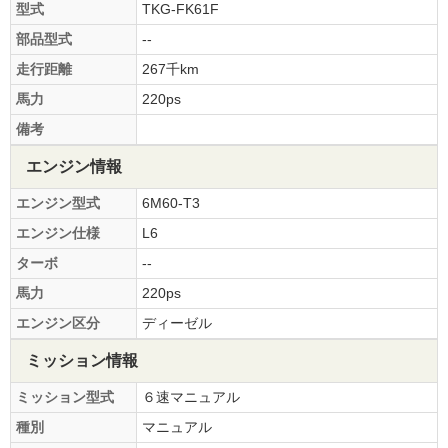
型式
TKG-FK61F
部品型式
--
走行距離
267千km
馬力
220ps
備考
エンジン情報
エンジン型式
6M60-T3
エンジン仕様
L6
ターボ
--
馬力
220ps
エンジン区分
ディーゼル
ミッション情報
ミッション型式
６速マニュアル
種別
マニュアル