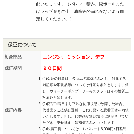
配いたします。（パレット積み、段ボールまた
はラップ巻きの上、油脂等の漏れがないよう固
定してください。）
保証について
対象部品
エンジン、ミッション、デフ
保証期間
９０日間
(1)保証の対象は、各商品の本体のみとし、付属する
補記類や消耗品等については保証対象外とします。但
し、ウォーターポンプ・サーモスタットはその性質上
対象外と致します。
(2)商品到着日より正常な使用状態で故障した場合、
保証内容
代替品をご提供し運賃・これに要する脱着工賃を補償
いたします。但し、代替品が無い場合は返金させてい
ただき、乗せ換え工賃補償のみといたします。
(3)脱着工賃については、レバレート6,000円×日整連