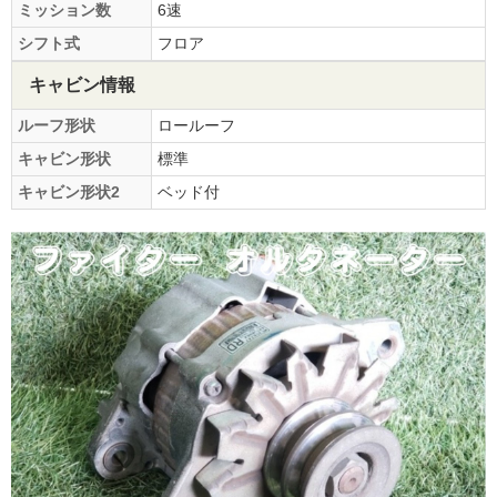
ミッション数
6速
シフト式
フロア
キャビン情報
ルーフ形状
ロールーフ
キャビン形状
標準
キャビン形状2
ベッド付