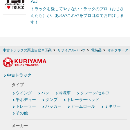
ん」
トラックを愛してやまないトラックのプロ（おじさ
んたち）が、あれやこれやをプロ目線でお届けしま
す！
中古トラックの栗山自動車工業
リサイクルパーツ
電装品
オルタネーター
中古トラック
タイプ
ウイング
バン
冷凍車
クレーン/セルフ
平ボディー
ダンプ
トレーラーヘッド
トレーラー
パッカー
アームロール
ミキサー
その他
メーカー