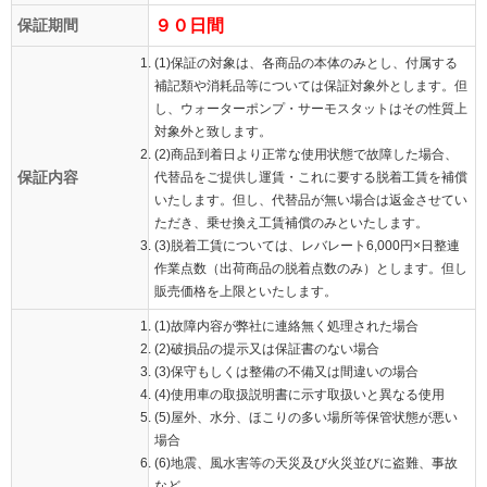
保証期間
９０日間
(1)保証の対象は、各商品の本体のみとし、付属する
補記類や消耗品等については保証対象外とします。但
し、ウォーターポンプ・サーモスタットはその性質上
対象外と致します。
(2)商品到着日より正常な使用状態で故障した場合、
保証内容
代替品をご提供し運賃・これに要する脱着工賃を補償
いたします。但し、代替品が無い場合は返金させてい
ただき、乗せ換え工賃補償のみといたします。
(3)脱着工賃については、レバレート6,000円×日整連
作業点数（出荷商品の脱着点数のみ）とします。但し
販売価格を上限といたします。
(1)故障内容が弊社に連絡無く処理された場合
(2)破損品の提示又は保証書のない場合
(3)保守もしくは整備の不備又は間違いの場合
(4)使用車の取扱説明書に示す取扱いと異なる使用
(5)屋外、水分、ほこりの多い場所等保管状態が悪い
場合
(6)地震、風水害等の天災及び火災並びに盗難、事故
など