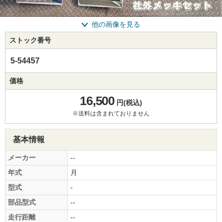
他の画像を見る
ストック番号
5-54457
価格
16,500
円(税込)
※送料は含まれておりません
基本情報
メーカー
--
年式
月
型式
-
部品型式
--
走行距離
--