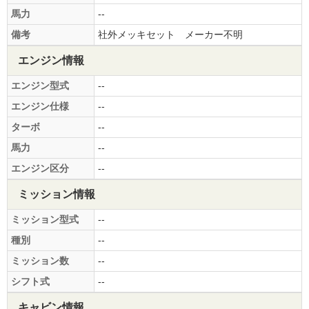
馬力
--
備考
社外メッキセット メーカー不明
エンジン情報
エンジン型式
--
エンジン仕様
--
ターボ
--
馬力
--
エンジン区分
--
ミッション情報
ミッション型式
--
種別
--
ミッション数
--
シフト式
--
キャビン情報