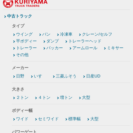
中古トラック
タイプ
ウイング
バン
冷凍車
クレーン/セルフ
平ボディー
ダンプ
トレーラーヘッド
トレーラー
パッカー
アームロール
ミキサー
その他
メーカー
日野
いすゞ
三菱ふそう
日産UD
大きさ
２トン
４トン
増トン
大型
ボディー幅
ワイド
セミワイド
標準幅
大型
パワーゲート