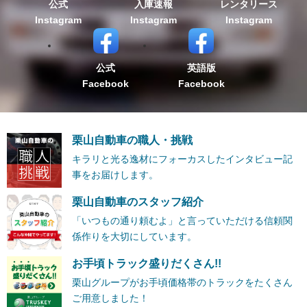
公式
入庫速報
レンタリース
Instagram
Instagram
Instagram
公式
英語版
Facebook
Facebook
栗山自動車の職人・挑戦
キラリと光る逸材にフォーカスしたインタビュー記
事をお届けします。
栗山自動車のスタッフ紹介
「いつもの通り頼むよ」と言っていただける信頼関
係作りを大切にしています。
お手頃トラック盛りだくさん!!
栗山グループがお手頃価格帯のトラックをたくさん
ご用意しました！