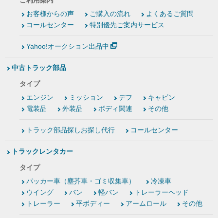
ご利用案内
お客様からの声
ご購入の流れ
よくあるご質問
コールセンター
特別優先ご案内サービス
Yahoo!オークション出品中
中古トラック部品
タイプ
エンジン
ミッション
デフ
キャビン
電装品
外装品
ボディ関連
その他
トラック部品探しお探し代行
コールセンター
トラックレンタカー
タイプ
パッカー車（塵芥車・ゴミ収集車）
冷凍車
ウイング
バン
軽バン
トレーラーヘッド
トレーラー
平ボディー
アームロール
その他