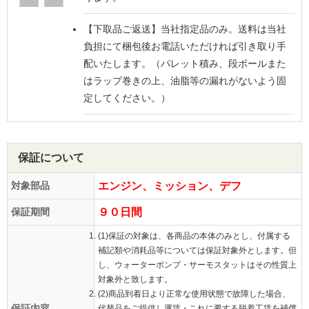
【下取品ご返送】
当社指定品のみ。送料は当社
負担にて梱包後お電話いただければ引き取り手
配いたします。（パレット積み、段ボールまた
はラップ巻きの上、油脂等の漏れがないよう固
定してください。）
保証について
対象部品
エンジン、ミッション、デフ
保証期間
９０日間
(1)保証の対象は、各商品の本体のみとし、付属する
補記類や消耗品等については保証対象外とします。但
し、ウォーターポンプ・サーモスタットはその性質上
対象外と致します。
(2)商品到着日より正常な使用状態で故障した場合、
保証内容
代替品をご提供し運賃・これに要する脱着工賃を補償