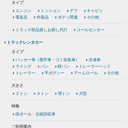
タイプ
エンジン
ミッション
デフ
キャビン
電装品
外装品
ボディ関連
その他
トラック部品探しお探し代行
コールセンター
トラックレンタカー
タイプ
パッカー車（塵芥車・ゴミ収集車）
冷凍車
ウイング
バン
軽バン
トレーラーヘッド
トレーラー
平ボディー
アームロール
その他
大きさ
２トン
４トン
増トン
大型
特集
段ボール・古紙回収車
ご利用案内