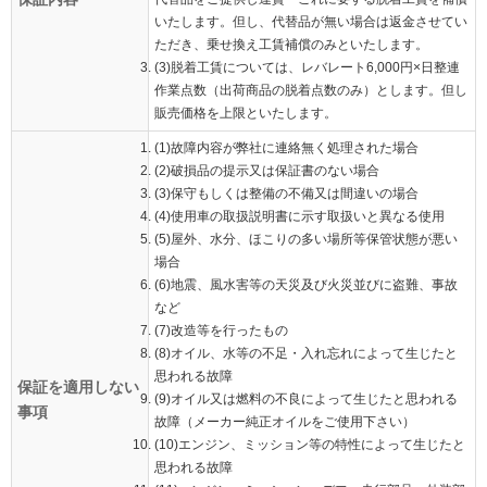
いたします。但し、代替品が無い場合は返金させてい
ただき、乗せ換え工賃補償のみといたします。
(3)脱着工賃については、レバレート6,000円×日整連
作業点数（出荷商品の脱着点数のみ）とします。但し
販売価格を上限といたします。
(1)故障内容が弊社に連絡無く処理された場合
(2)破損品の提示又は保証書のない場合
(3)保守もしくは整備の不備又は間違いの場合
(4)使用車の取扱説明書に示す取扱いと異なる使用
(5)屋外、水分、ほこりの多い場所等保管状態が悪い
場合
(6)地震、風水害等の天災及び火災並びに盗難、事故
など
(7)改造等を行ったもの
(8)オイル、水等の不足・入れ忘れによって生じたと
思われる故障
保証を適用しない
(9)オイル又は燃料の不良によって生じたと思われる
事項
故障（メーカー純正オイルをご使用下さい）
(10)エンジン、ミッション等の特性によって生じたと
思われる故障