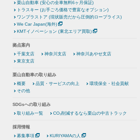
栗山自動車 (安心の全車無料6ヶ月保証)
トラスキー (お手ごろ価格で豊富なオプション)
ワンプラストア (現状販売だから圧倒的ロープライス)
We Car Japan(海外)
KMTイノベーション (東北エリア買取)
拠点案内
千葉支店
神奈川支店
神奈川あやせ支店
東京支店
栗山自動車の取り組み
概要
品質・サービスの向上
環境保全・社会貢献
その他
SDGsへの取り組み
取り組み一覧
CO₂削減するなら栗山の中古トラック
採用情報
募集事項
KURIYAMAの人