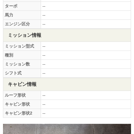
ターボ
--
馬力
--
エンジン区分
--
ミッション情報
ミッション型式
--
種別
--
ミッション数
--
シフト式
--
キャビン情報
ルーフ形状
--
キャビン形状
--
キャビン形状2
--