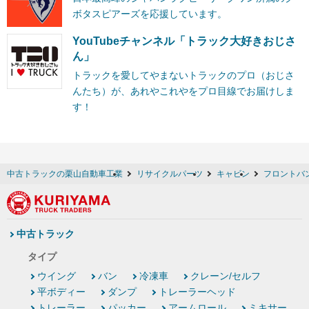
ボタスピアーズを応援しています。
YouTubeチャンネル「トラック大好きおじさ
ん」
トラックを愛してやまないトラックのプロ（おじさ
んたち）が、あれやこれやをプロ目線でお届けしま
す！
中古トラックの栗山自動車工業
リサイクルパーツ
キャビン
フロントバ
中古トラック
タイプ
ウイング
バン
冷凍車
クレーン/セルフ
平ボディー
ダンプ
トレーラーヘッド
トレーラー
パッカー
アームロール
ミキサー