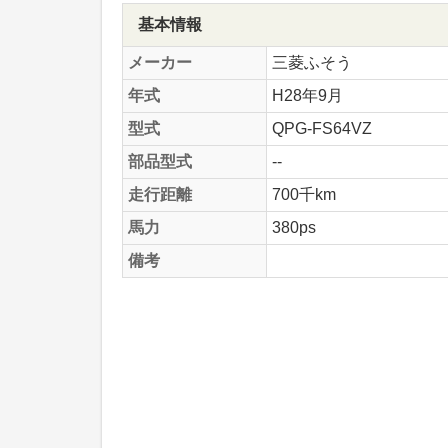
基本情報
メーカー
三菱ふそう
年式
H28年9月
型式
QPG-FS64VZ
部品型式
--
走行距離
700千km
馬力
380ps
備考