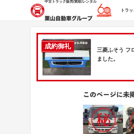
中古トラック販売/買取/レンタル
トラッ
成約御礼
三菱ふそう フ
ました。