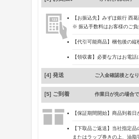
【お振込先】
みずほ銀行 西葛
※ 振込手数料はお客様のご
【代引可能商品】
梱包後の縦
【領収書】
必要な方はお電話
[4] 発送
ご入金確認後とな
[5] ご到着
作業日が先の場合
【保証期間開始】
商品到着日
【下取品ご返送】
当社指定品
またはラップ巻きの上、油脂