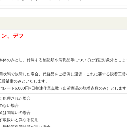
ョン、デフ
品の本体のみとし、付属する補記類や消耗品等については保証対象外とし
。
な使用状態で故障した場合、代替品をご提供し運賃・これに要する脱着工
工賃補償のみといたします。
レバレート6,000円×日整連作業点数（出荷商品の脱着点数のみ）とし
無く処理された場合
書のない場合
備又は間違いの場合
示す取扱いと異なる使用
多い場所等保管状態が悪い場合