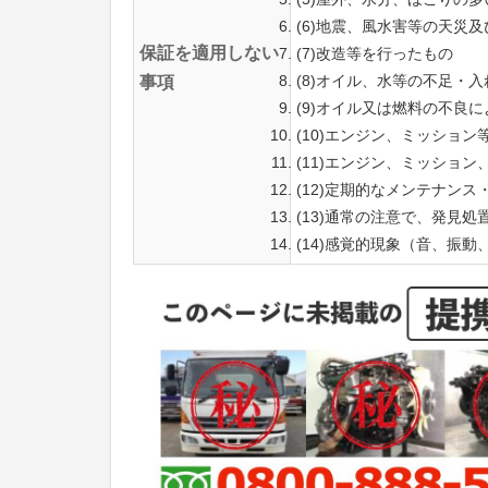
(6)地震、風水害等の天災
保証を適用しない
(7)改造等を行ったもの
(8)オイル、水等の不足・
事項
(9)オイル又は燃料の不良
(10)エンジン、ミッショ
(11)エンジン、ミッショ
(12)定期的なメンテナン
(13)通常の注意で、発見
(14)感覚的現象（音、振