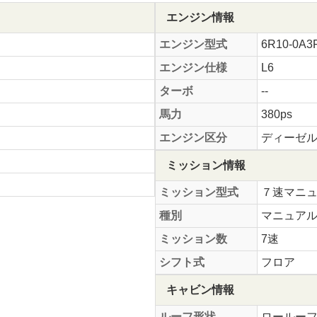
エンジン情報
エンジン型式
6R10-0A3
エンジン仕様
L6
ターボ
--
馬力
380ps
エンジン区分
ディーゼ
ミッション情報
ミッション型式
７速マニ
種別
マニュア
ミッション数
7速
シフト式
フロア
キャビン情報
ルーフ形状
ロールー