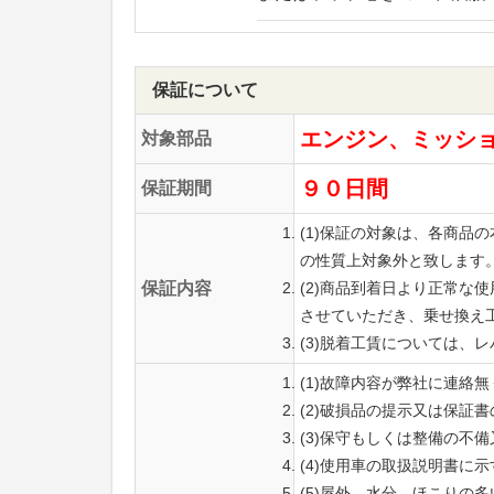
保証について
エンジン、ミッシ
対象部品
９０日間
保証期間
(1)保証の対象は、各商
の性質上対象外と致します
保証内容
(2)商品到着日より正常
させていただき、乗せ換え
(3)脱着工賃については、
(1)故障内容が弊社に連絡
(2)破損品の提示又は保証
(3)保守もしくは整備の不
(4)使用車の取扱説明書に
(5)屋外、水分、ほこりの