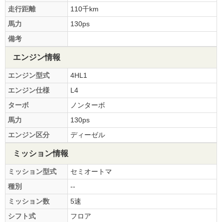
走行距離
110千km
馬力
130ps
備考
エンジン情報
エンジン型式
4HL1
エンジン仕様
L4
ターボ
ノンターボ
馬力
130ps
エンジン区分
ディーゼル
ミッション情報
ミッション型式
セミオートマ
種別
--
ミッション数
5速
シフト式
フロア