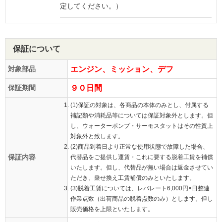
定してください。）
保証について
対象部品
エンジン、ミッション、デフ
保証期間
９０日間
(1)保証の対象は、各商品の本体のみとし、付属する
補記類や消耗品等については保証対象外とします。但
し、ウォーターポンプ・サーモスタットはその性質上
対象外と致します。
(2)商品到着日より正常な使用状態で故障した場合、
保証内容
代替品をご提供し運賃・これに要する脱着工賃を補償
いたします。但し、代替品が無い場合は返金させてい
ただき、乗せ換え工賃補償のみといたします。
(3)脱着工賃については、レバレート6,000円×日整連
作業点数（出荷商品の脱着点数のみ）とします。但し
販売価格を上限といたします。