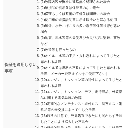
(1)故障内容が弊社に連絡無く処理された場合
(2)破損品の提示又は保証書のない場合
(3)保守もしくは整備の不備又は間違いの場合
(4)使用車の取扱説明書に示す取扱いと異なる使用
(5)屋外、水分、ほこりの多い場所等保管状態が悪い
場合
(6)地震、風水害等の天災及び火災並びに盗難、事故
など
(7)改造等を行ったもの
(8)オイル、水等の不足・入れ忘れによって生じたと
思われる故障
保証を適用しない
(9)オイル又は燃料の不良によって生じたと思われる
事項
故障（メーカー純正オイルをご使用下さい）
(10)エンジン、ミッション等の特性によって生じたと
思われる故障
(11)エンジン、ミッション、デフ、走行部品、外装部
品に関する電気系統の故障
(12)定期的なメンテナンス・取付ミス・調整ミス・消
耗品等の未交換によって生じた故障
(13)通常の注意で、発見処置できたにも関わらず放置
したことにより拡大した不具合
(14)感覚的現象（音、振動、オイルにじみ）には差異