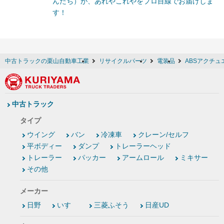
んたち）が、あれやこれやをプロ目線でお届けしま
す！
中古トラックの栗山自動車工業
リサイクルパーツ
電装品
ABSアクチュ
中古トラック
タイプ
ウイング
バン
冷凍車
クレーン/セルフ
平ボディー
ダンプ
トレーラーヘッド
トレーラー
パッカー
アームロール
ミキサー
その他
メーカー
日野
いすゞ
三菱ふそう
日産UD