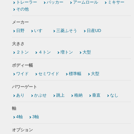
トレーラー
パッカー
アームロール
ミキサー
その他
メーカー
日野
いすゞ
三菱ふそう
日産UD
大きさ
２トン
４トン
増トン
大型
ボディー幅
ワイド
セミワイド
標準幅
大型
パワーゲート
あり
かぶせ
跳上
格納
垂直
なし
軸
4軸
3軸
オプション