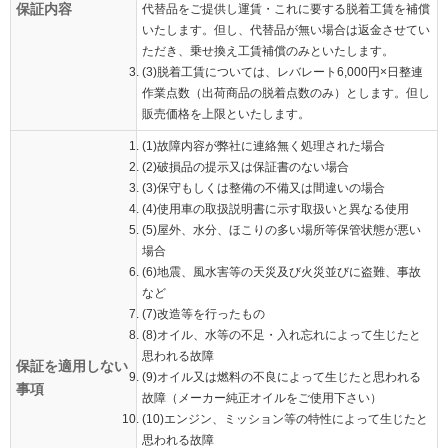
保証内容
代替品をご提供し運賃・これに要する脱着工賃を補償
いたします。但し、代替品が無い場合は返金させてい
ただき、乗せ換え工賃補償のみといたします。
(3)脱着工賃については、レバレート6,000円×日整連
作業点数（出荷商品の脱着点数のみ）とします。但し
販売価格を上限といたします。
(1)故障内容が弊社に連絡無く処理された場合
(2)破損品の提示又は保証書のない場合
(3)保守もしくは整備の不備又は間違いの場合
(4)使用車の取扱説明書に示す取扱いと異なる使用
(5)屋外、水分、ほこりの多い場所等保管状態が悪い
場合
(6)地震、風水害等の天災及び火災並びに盗難、事故
など
(7)改造等を行ったもの
(8)オイル、水等の不足・入れ忘れによって生じたと
思われる故障
保証を適用しない
(9)オイル又は燃料の不良によって生じたと思われる
事項
故障（メーカー純正オイルをご使用下さい）
(10)エンジン、ミッション等の特性によって生じたと
思われる故障