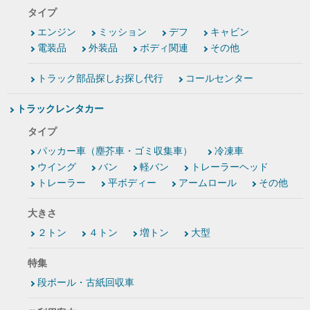
タイプ
エンジン
ミッション
デフ
キャビン
電装品
外装品
ボディ関連
その他
トラック部品探しお探し代行
コールセンター
トラックレンタカー
タイプ
パッカー車（塵芥車・ゴミ収集車）
冷凍車
ウイング
バン
軽バン
トレーラーヘッド
トレーラー
平ボディー
アームロール
その他
大きさ
２トン
４トン
増トン
大型
特集
段ボール・古紙回収車