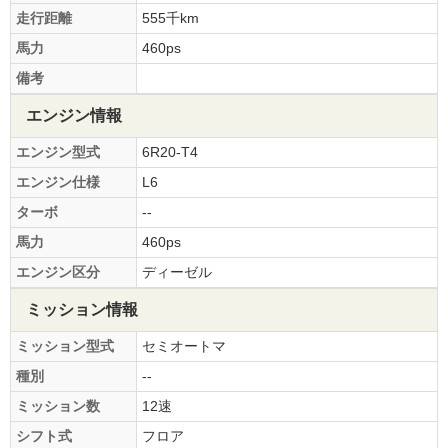
走行距離
555千km
馬力
460ps
備考
エンジン情報
エンジン型式
6R20-T4
エンジン仕様
L6
ターボ
--
馬力
460ps
エンジン区分
ディーゼル
ミッション情報
ミッション型式
セミオートマ
種別
--
ミッション数
12速
シフト式
フロア