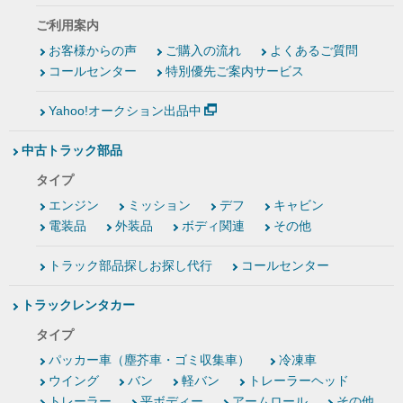
ご利用案内
お客様からの声
ご購入の流れ
よくあるご質問
コールセンター
特別優先ご案内サービス
Yahoo!オークション出品中
中古トラック部品
タイプ
エンジン
ミッション
デフ
キャビン
電装品
外装品
ボディ関連
その他
トラック部品探しお探し代行
コールセンター
トラックレンタカー
タイプ
パッカー車（塵芥車・ゴミ収集車）
冷凍車
ウイング
バン
軽バン
トレーラーヘッド
トレーラー
平ボディー
アームロール
その他