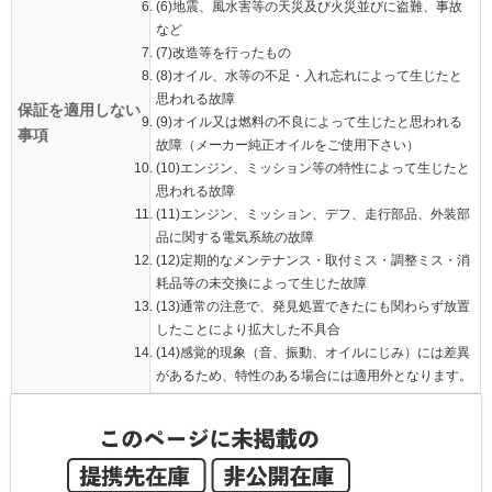
(6)地震、風水害等の天災及び火災並びに盗難、事故
など
(7)改造等を行ったもの
(8)オイル、水等の不足・入れ忘れによって生じたと
思われる故障
保証を適用しない
(9)オイル又は燃料の不良によって生じたと思われる
事項
故障（メーカー純正オイルをご使用下さい）
(10)エンジン、ミッション等の特性によって生じたと
思われる故障
(11)エンジン、ミッション、デフ、走行部品、外装部
品に関する電気系統の故障
(12)定期的なメンテナンス・取付ミス・調整ミス・消
耗品等の未交換によって生じた故障
(13)通常の注意で、発見処置できたにも関わらず放置
したことにより拡大した不具合
(14)感覚的現象（音、振動、オイルにじみ）には差異
があるため、特性のある場合には適用外となります。