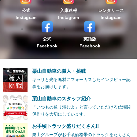
公式
入庫速報
レンタリース
Instagram
Instagram
Instagram
公式
英語版
Facebook
Facebook
栗山自動車の職人・挑戦
キラリと光る逸材にフォーカスしたインタビュー記
事をお届けします。
栗山自動車のスタッフ紹介
「いつもの通り頼むよ」と言っていただける信頼関
係作りを大切にしています。
お手頃トラック盛りだくさん!!
栗山グループがお手頃価格帯のトラックをたくさん