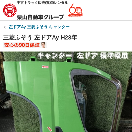
中古トラック販売/買取/レンタル
左ドアAy 三菱ふそう キャンター
三菱ふそう 左ドアAy H23年