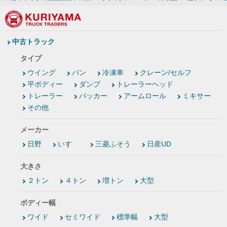
中古トラック
タイプ
ウイング
バン
冷凍車
クレーン/セルフ
平ボディー
ダンプ
トレーラーヘッド
トレーラー
パッカー
アームロール
ミキサー
その他
メーカー
日野
いすゞ
三菱ふそう
日産UD
大きさ
２トン
４トン
増トン
大型
ボディー幅
ワイド
セミワイド
標準幅
大型