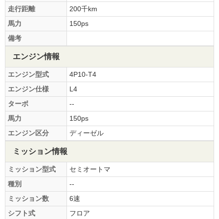
走行距離
200千km
馬力
150ps
備考
エンジン情報
エンジン型式
4P10-T4
エンジン仕様
L4
ターボ
--
馬力
150ps
エンジン区分
ディーゼル
ミッション情報
ミッション型式
セミオートマ
種別
--
ミッション数
6速
シフト式
フロア