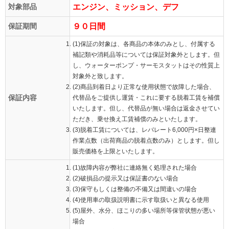
対象部品
エンジン、ミッション、デフ
保証期間
９０日間
(1)保証の対象は、各商品の本体のみとし、付属する
補記類や消耗品等については保証対象外とします。但
し、ウォーターポンプ・サーモスタットはその性質上
対象外と致します。
(2)商品到着日より正常な使用状態で故障した場合、
保証内容
代替品をご提供し運賃・これに要する脱着工賃を補償
いたします。但し、代替品が無い場合は返金させてい
ただき、乗せ換え工賃補償のみといたします。
(3)脱着工賃については、レバレート6,000円×日整連
作業点数（出荷商品の脱着点数のみ）とします。但し
販売価格を上限といたします。
(1)故障内容が弊社に連絡無く処理された場合
(2)破損品の提示又は保証書のない場合
(3)保守もしくは整備の不備又は間違いの場合
(4)使用車の取扱説明書に示す取扱いと異なる使用
(5)屋外、水分、ほこりの多い場所等保管状態が悪い
場合