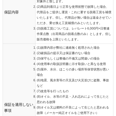
対象外と致します。
(2)商品到着日より正常な使用状態で故障した場合、
保証内容
代替品をご提供し運賃・これに要する脱着工賃を補償
いたします。但し、代替品が無い場合は返金させてい
ただき、乗せ換え工賃補償のみといたします。
(3)脱着工賃については、レバレート6,000円×日整連
作業点数（出荷商品の脱着点数のみ）とします。但し
販売価格を上限といたします。
(1)故障内容が弊社に連絡無く処理された場合
(2)破損品の提示又は保証書のない場合
(3)保守もしくは整備の不備又は間違いの場合
(4)使用車の取扱説明書に示す取扱いと異なる使用
(5)屋外、水分、ほこりの多い場所等保管状態が悪い
場合
(6)地震、風水害等の天災及び火災並びに盗難、事故
など
(7)改造等を行ったもの
(8)オイル、水等の不足・入れ忘れによって生じたと
思われる故障
保証を適用しない
(9)オイル又は燃料の不良によって生じたと思われる
事項
故障（メーカー純正オイルをご使用下さい）