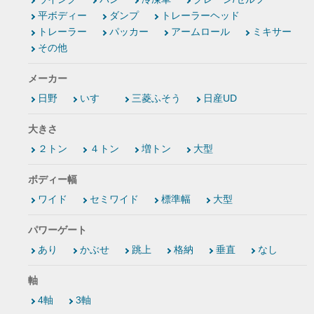
平ボディー
ダンプ
トレーラーヘッド
トレーラー
パッカー
アームロール
ミキサー
その他
メーカー
日野
いすゞ
三菱ふそう
日産UD
大きさ
２トン
４トン
増トン
大型
ボディー幅
ワイド
セミワイド
標準幅
大型
パワーゲート
あり
かぶせ
跳上
格納
垂直
なし
軸
4軸
3軸