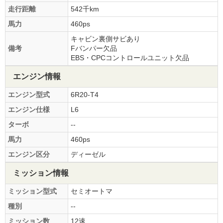
走行距離
542千km
馬力
460ps
キャビン裏側サビあり
備考
Fバンパー欠品
EBS・CPCコントロールユニット欠品
エンジン情報
エンジン型式
6R20-T4
エンジン仕様
L6
ターボ
--
馬力
460ps
エンジン区分
ディーゼル
ミッション情報
ミッション型式
セミオートマ
種別
--
ミッション数
12速