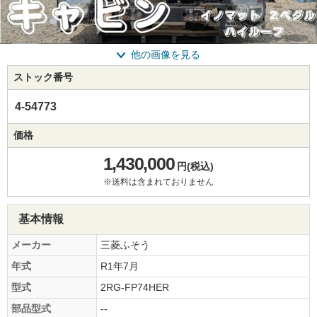
他の画像を見る
ストック番号
4-54773
価格
1,430,000
円(税込)
※送料は含まれておりません
基本情報
メーカー
三菱ふそう
年式
R1年7月
型式
2RG-FP74HER
部品型式
--