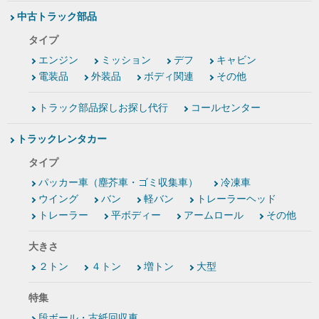
中古トラック部品
タイプ
エンジン
ミッション
デフ
キャビン
電装品
外装品
ボディ関連
その他
トラック部品探しお探し代行
コールセンター
トラックレンタカー
タイプ
パッカー車（塵芥車・ゴミ収集車）
冷凍車
ウイング
バン
軽バン
トレーラーヘッド
トレーラー
平ボディー
アームロール
その他
大きさ
２トン
４トン
増トン
大型
特集
段ボール・古紙回収車