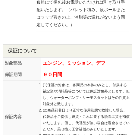
負担にて梱包後お電話いただければ引き取り手
配いたします。（パレット積み、段ボールまた
はラップ巻きの上、油脂等の漏れがないよう固
定してください。）
保証について
対象部品
エンジン、ミッション、デフ
保証期間
９０日間
(1)保証の対象は、各商品の本体のみとし、付属する
補記類や消耗品等については保証対象外とします。但
し、ウォーターポンプ・サーモスタットはその性質上
対象外と致します。
(2)商品到着日より正常な使用状態で故障した場合、
保証内容
代替品をご提供し運賃・これに要する脱着工賃を補償
いたします。但し、代替品が無い場合は返金させてい
ただき、乗せ換え工賃補償のみといたします。