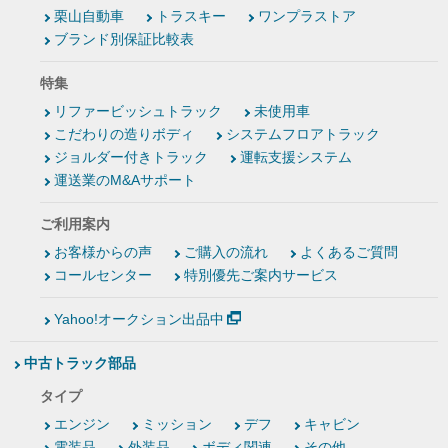
栗山自動車
トラスキー
ワンプラストア
ブランド別保証比較表
特集
リファービッシュトラック
未使用車
こだわりの造りボディ
システムフロアトラック
ジョルダー付きトラック
運転支援システム
運送業のM&Aサポート
ご利用案内
お客様からの声
ご購入の流れ
よくあるご質問
コールセンター
特別優先ご案内サービス
Yahoo!オークション出品中
中古トラック部品
タイプ
エンジン
ミッション
デフ
キャビン
電装品
外装品
ボディ関連
その他