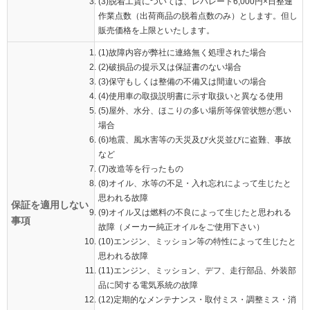
(3)脱着工賃については、レバレート6,000円×日整連
作業点数（出荷商品の脱着点数のみ）とします。但し
販売価格を上限といたします。
(1)故障内容が弊社に連絡無く処理された場合
(2)破損品の提示又は保証書のない場合
(3)保守もしくは整備の不備又は間違いの場合
(4)使用車の取扱説明書に示す取扱いと異なる使用
(5)屋外、水分、ほこりの多い場所等保管状態が悪い
場合
(6)地震、風水害等の天災及び火災並びに盗難、事故
など
(7)改造等を行ったもの
(8)オイル、水等の不足・入れ忘れによって生じたと
思われる故障
保証を適用しない
(9)オイル又は燃料の不良によって生じたと思われる
事項
故障（メーカー純正オイルをご使用下さい）
(10)エンジン、ミッション等の特性によって生じたと
思われる故障
(11)エンジン、ミッション、デフ、走行部品、外装部
品に関する電気系統の故障
(12)定期的なメンテナンス・取付ミス・調整ミス・消