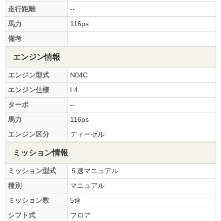
走行距離
--
馬力
116ps
備考
エンジン情報
エンジン型式
N04C
エンジン仕様
L4
ターボ
--
馬力
116ps
エンジン区分
ディーゼル
ミッション情報
ミッション型式
５速マニュアル
種別
マニュアル
ミッション数
5速
シフト式
フロア