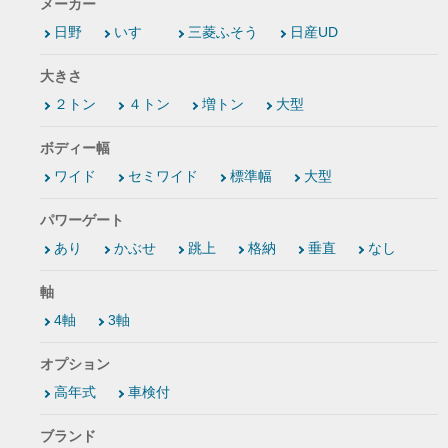
メーカー
日野
いすゞ
三菱ふそう
日産UD
大きさ
２トン
４トン
増トン
大型
ボディー幅
ワイド
セミワイド
標準幅
大型
パワーゲート
あり
かぶせ
跳上
格納
垂直
なし
軸
4軸
3軸
オプション
高年式
車検付
ブランド