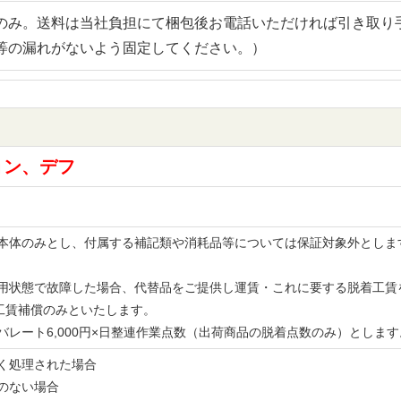
のみ。送料は当社負担にて梱包後お電話いただければ引き取り
等の漏れがないよう固定してください。）
ョン、デフ
品の本体のみとし、付属する補記類や消耗品等については保証対象外とし
。
な使用状態で故障した場合、代替品をご提供し運賃・これに要する脱着工
工賃補償のみといたします。
レバレート6,000円×日整連作業点数（出荷商品の脱着点数のみ）とし
無く処理された場合
書のない場合