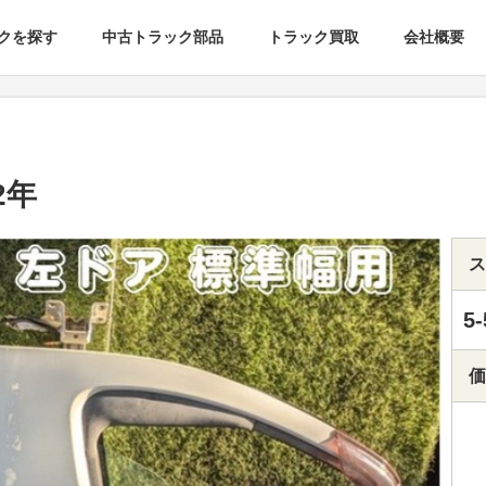
クを探す
中古トラック部品
トラック買取
会社概要
2年
ス
5-
価