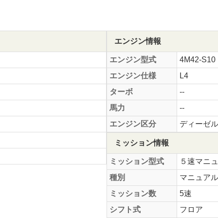
エンジン情報
エンジン型式
4M42-S10
エンジン仕様
L4
ターボ
--
馬力
--
エンジン区分
ディーゼ
ミッション情報
ミッション型式
５速マニ
種別
マニュア
ミッション数
5速
シフト式
フロア