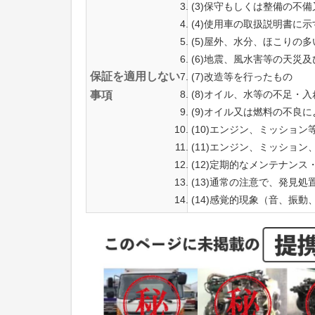
(3)保守もしくは整備の不
(4)使用車の取扱説明書に
(5)屋外、水分、ほこりの
(6)地震、風水害等の天災
保証を適用しない
(7)改造等を行ったもの
(8)オイル、水等の不足・
事項
(9)オイル又は燃料の不良
(10)エンジン、ミッショ
(11)エンジン、ミッショ
(12)定期的なメンテナン
(13)通常の注意で、発見
(14)感覚的現象（音、振