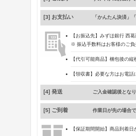
[3] お支払い
「かんたん決済」
【お振込先】
みずほ銀行 西葛
※ 振込手数料はお客様のご
【代引可能商品】
梱包後の縦
【領収書】
必要な方はお電話
[4] 発送
ご入金確認後とな
[5] ご到着
作業日が先の場合
【保証期間開始】
商品到着日