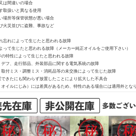
備又は間違いの場合
示す取扱いと異なる使用
多い場所等保管状態が悪い場合
及び火災並びに盗難、事故など
入れ忘れによって生じたと思われる故障
によって生じたと思われる故障（メーカー純正オイルをご使用下さい）
ン等の特性によって生じたと思われる故障
ン、デフ、走行部品、外装部品に関する電気系統の故障
ス・取付ミス・調整ミス・消耗品等の未交換によって生じた故障
処置できたにも関わらず放置したことにより拡大した不具合
動、オイルにじみ）には差異があるため、特性のある場合には適用外とな