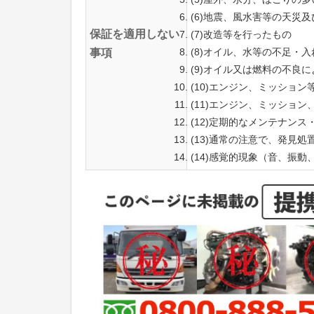
(6)地震、風水害等の天災
保証を適用しない
(7)改造等を行ったもの
(8)オイル、水等の不足・
事項
(9)オイル又は燃料の不良
(10)エンジン、ミッショ
(11)エンジン、ミッショ
(12)定期的なメンテナン
(13)通常の注意で、発見
(14)感覚的現象（音、振