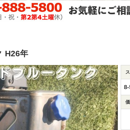
 H26年
ス
8-
価