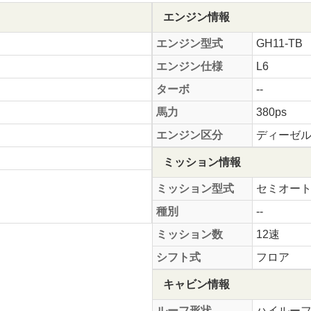
エンジン情報
エンジン型式
GH11-TB
エンジン仕様
L6
ターボ
--
馬力
380ps
エンジン区分
ディーゼ
ミッション情報
ミッション型式
セミオー
種別
--
ミッション数
12速
シフト式
フロア
キャビン情報
ルーフ形状
ハイルー