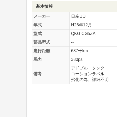
基本情報
メーカー
日産UD
年式
H26年12月
型式
QKG-CG5ZA
部品型式
--
走行距離
637千km
馬力
380ps
アドブルータンク
備考
コーションラベル
劣化の為、詳細不明