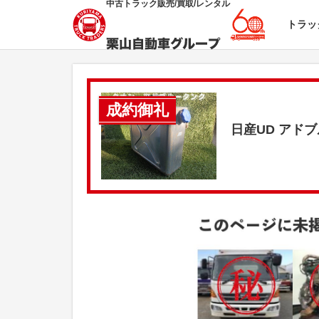
中古トラック販売/買取/レンタル
トラッ
成約御礼
日産UD アド