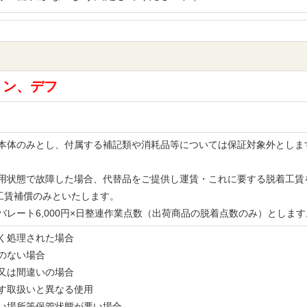
ョン、デフ
品の本体のみとし、付属する補記類や消耗品等については保証対象外とし
。
な使用状態で故障した場合、代替品をご提供し運賃・これに要する脱着工
工賃補償のみといたします。
レバレート6,000円×日整連作業点数（出荷商品の脱着点数のみ）とし
無く処理された場合
書のない場合
備又は間違いの場合
示す取扱いと異なる使用
多い場所等保管状態が悪い場合