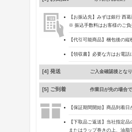
【お振込先】
みずほ銀行 西葛
※ 振込手数料はお客様のご
【代引可能商品】
梱包後の縦
【領収書】
必要な方はお電話
[4] 発送
ご入金確認後とな
[5] ご到着
作業日が先の場合
【保証期間開始】
商品到着日
【下取品ご返送】
当社指定品
またはラップ巻きの上、油脂