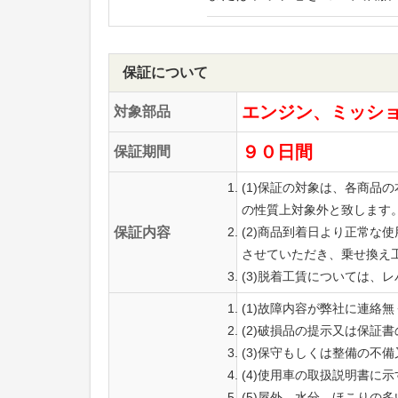
保証について
エンジン、ミッシ
対象部品
９０日間
保証期間
(1)保証の対象は、各商
の性質上対象外と致します
保証内容
(2)商品到着日より正常
させていただき、乗せ換え
(3)脱着工賃については、
(1)故障内容が弊社に連絡
(2)破損品の提示又は保証
(3)保守もしくは整備の不
(4)使用車の取扱説明書に
(5)屋外、水分、ほこりの