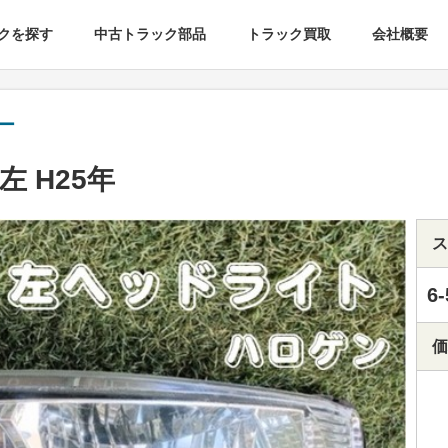
クを探す
中古トラック部品
トラック買取
会社概要
ー
 H25年
ス
6-
価