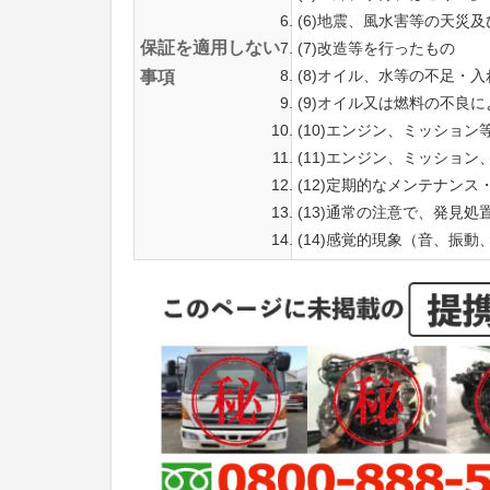
(6)地震、風水害等の天災
保証を適用しない
(7)改造等を行ったもの
(8)オイル、水等の不足・
事項
(9)オイル又は燃料の不良
(10)エンジン、ミッショ
(11)エンジン、ミッショ
(12)定期的なメンテナン
(13)通常の注意で、発見
(14)感覚的現象（音、振