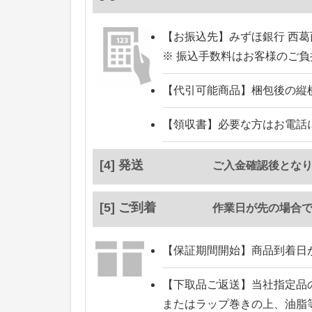
【お振込先】
みずほ銀行 西葛
※ 振込手数料はお客様のご
【代引可能商品】
梱包後の縦
【領収書】
必要な方はお電話
[4] 発送
ご入金確認後とな
[5] ご到着
作業日が先の場合
【保証期間開始】
商品到着日
【下取品ご返送】
当社指定品
またはラップ巻きの上、油脂