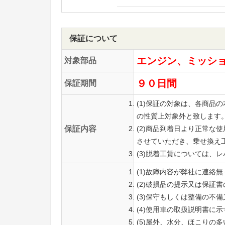
保証について
エンジン、ミッシ
対象部品
９０日間
保証期間
(1)保証の対象は、各商
の性質上対象外と致します
保証内容
(2)商品到着日より正常
させていただき、乗せ換え
(3)脱着工賃については、
(1)故障内容が弊社に連絡
(2)破損品の提示又は保証
(3)保守もしくは整備の不
(4)使用車の取扱説明書に
(5)屋外、水分、ほこりの