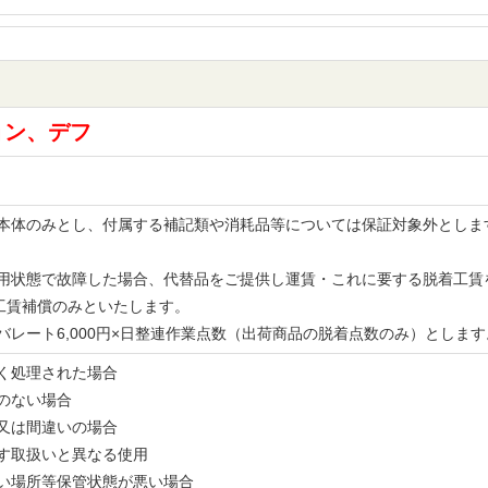
ョン、デフ
品の本体のみとし、付属する補記類や消耗品等については保証対象外とし
。
な使用状態で故障した場合、代替品をご提供し運賃・これに要する脱着工
工賃補償のみといたします。
レバレート6,000円×日整連作業点数（出荷商品の脱着点数のみ）とし
無く処理された場合
書のない場合
備又は間違いの場合
示す取扱いと異なる使用
多い場所等保管状態が悪い場合