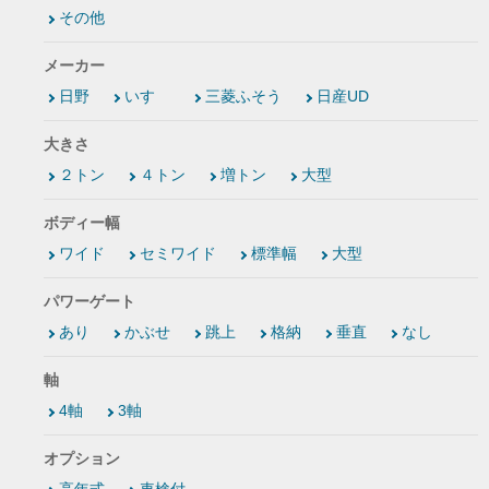
その他
メーカー
日野
いすゞ
三菱ふそう
日産UD
大きさ
２トン
４トン
増トン
大型
ボディー幅
ワイド
セミワイド
標準幅
大型
パワーゲート
あり
かぶせ
跳上
格納
垂直
なし
軸
4軸
3軸
オプション