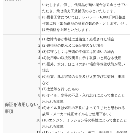
いたします。但し、代替品が無い場合は返金させてい
ただき、乗せ換え工賃補償のみといたします。
(3)脱着工賃については、レバレート6,000円×日整連
作業点数（出荷商品の脱着点数のみ）とします。但し
販売価格を上限といたします。
(1)故障内容が弊社に連絡無く処理された場合
(2)破損品の提示又は保証書のない場合
(3)保守もしくは整備の不備又は間違いの場合
(4)使用車の取扱説明書に示す取扱いと異なる使用
(5)屋外、水分、ほこりの多い場所等保管状態が悪い
場合
(6)地震、風水害等の天災及び火災並びに盗難、事故
など
(7)改造等を行ったもの
(8)オイル、水等の不足・入れ忘れによって生じたと
思われる故障
保証を適用しない
(9)オイル又は燃料の不良によって生じたと思われる
事項
故障（メーカー純正オイルをご使用下さい）
(10)エンジン、ミッション等の特性によって生じたと
思われる故障
(11)エンジン、ミッション、デフ、走行部品、外装部