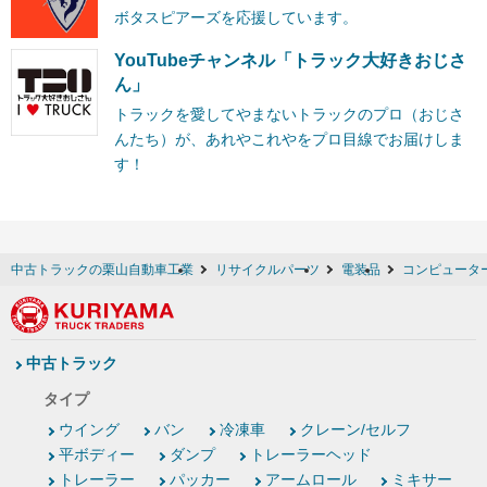
ボタスピアーズを応援しています。
YouTubeチャンネル「トラック大好きおじさ
ん」
トラックを愛してやまないトラックのプロ（おじさ
んたち）が、あれやこれやをプロ目線でお届けしま
す！
中古トラックの栗山自動車工業
リサイクルパーツ
電装品
コンピュータ
中古トラック
タイプ
ウイング
バン
冷凍車
クレーン/セルフ
平ボディー
ダンプ
トレーラーヘッド
トレーラー
パッカー
アームロール
ミキサー