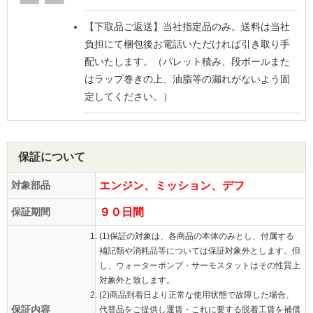
【下取品ご返送】
当社指定品のみ。送料は当社
負担にて梱包後お電話いただければ引き取り手
配いたします。（パレット積み、段ボールまた
はラップ巻きの上、油脂等の漏れがないよう固
定してください。）
保証について
対象部品
エンジン、ミッション、デフ
保証期間
９０日間
(1)保証の対象は、各商品の本体のみとし、付属する
補記類や消耗品等については保証対象外とします。但
し、ウォーターポンプ・サーモスタットはその性質上
対象外と致します。
(2)商品到着日より正常な使用状態で故障した場合、
保証内容
代替品をご提供し運賃・これに要する脱着工賃を補償