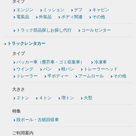
タイプ
エンジン
ミッション
デフ
キャビン
電装品
外装品
ボディ関連
その他
トラック部品探しお探し代行
コールセンター
トラックレンタカー
タイプ
パッカー車（塵芥車・ゴミ収集車）
冷凍車
ウイング
バン
軽バン
トレーラーヘッド
トレーラー
平ボディー
アームロール
その他
大きさ
２トン
４トン
増トン
大型
特集
段ボール・古紙回収車
ご利用案内