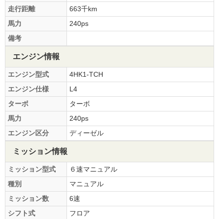
走行距離
663千km
馬力
240ps
備考
エンジン情報
エンジン型式
4HK1-TCH
エンジン仕様
L4
ターボ
ターボ
馬力
240ps
エンジン区分
ディーゼル
ミッション情報
ミッション型式
６速マニュアル
種別
マニュアル
ミッション数
6速
シフト式
フロア