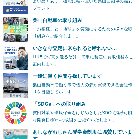
よい品！安く！機能に軸を置いた栗山自動車の最安
ブランド
栗山自動車の取り組み
「お客様」と「地球」を笑顔にするための様々な取
り組みをご紹介します。
いきなり査定に来られると断れない…
LINEで写真を送るだけ！簡単に暫定の買取価格をご
案内します。
一緒に働く仲間を探しています
栗山自動車で働く事で個人の夢が実現できる会社作
りを目指しています
「SDGs」への取り組み
貧困対策や環境保全をはじめとしたSDGs(持続可能
な開発目標)への取組をご紹介いたします。
あしながおじさん奨学金制度に協賛していま
す