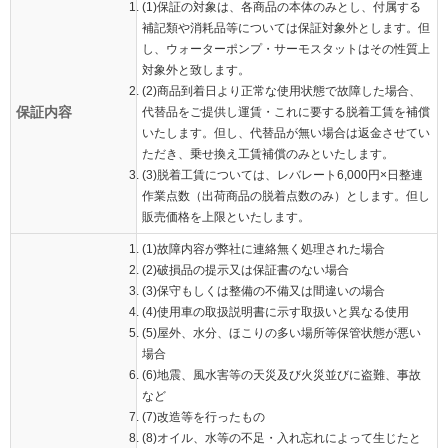
(1)保証の対象は、各商品の本体のみとし、付属する
補記類や消耗品等については保証対象外とします。但
し、ウォーターポンプ・サーモスタットはその性質上
対象外と致します。
(2)商品到着日より正常な使用状態で故障した場合、
保証内容
代替品をご提供し運賃・これに要する脱着工賃を補償
いたします。但し、代替品が無い場合は返金させてい
ただき、乗せ換え工賃補償のみといたします。
(3)脱着工賃については、レバレート6,000円×日整連
作業点数（出荷商品の脱着点数のみ）とします。但し
販売価格を上限といたします。
(1)故障内容が弊社に連絡無く処理された場合
(2)破損品の提示又は保証書のない場合
(3)保守もしくは整備の不備又は間違いの場合
(4)使用車の取扱説明書に示す取扱いと異なる使用
(5)屋外、水分、ほこりの多い場所等保管状態が悪い
場合
(6)地震、風水害等の天災及び火災並びに盗難、事故
など
(7)改造等を行ったもの
(8)オイル、水等の不足・入れ忘れによって生じたと