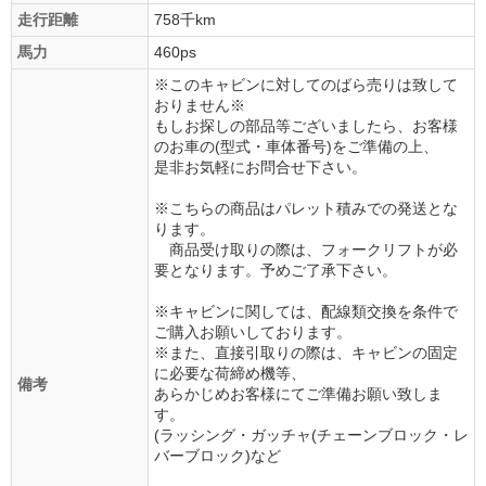
走行距離
758千km
馬力
460ps
※このキャビンに対してのばら売りは致して
おりません※
もしお探しの部品等ございましたら、お客様
のお車の(型式・車体番号)をご準備の上、
是非お気軽にお問合せ下さい。
※こちらの商品はパレット積みでの発送とな
ります。
商品受け取りの際は、フォークリフトが必
要となります。予めご了承下さい。
※キャビンに関しては、配線類交換を条件で
ご購入お願いしております。
※また、直接引取りの際は、キャビンの固定
に必要な荷締め機等、
備考
あらかじめお客様にてご準備お願い致しま
す。
(ラッシング・ガッチャ(チェーンブロック・レ
バーブロック)など