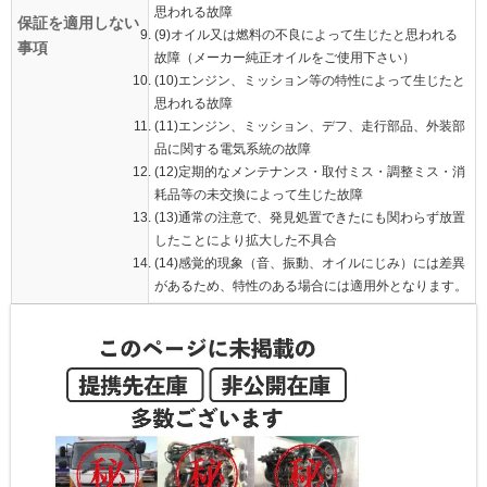
思われる故障
保証を適用しない
(9)オイル又は燃料の不良によって生じたと思われる
事項
故障（メーカー純正オイルをご使用下さい）
(10)エンジン、ミッション等の特性によって生じたと
思われる故障
(11)エンジン、ミッション、デフ、走行部品、外装部
品に関する電気系統の故障
(12)定期的なメンテナンス・取付ミス・調整ミス・消
耗品等の未交換によって生じた故障
(13)通常の注意で、発見処置できたにも関わらず放置
したことにより拡大した不具合
(14)感覚的現象（音、振動、オイルにじみ）には差異
があるため、特性のある場合には適用外となります。