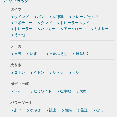
中古トラック
タイプ
ウイング
バン
冷凍車
クレーン/セルフ
平ボディー
ダンプ
トレーラーヘッド
トレーラー
パッカー
アームロール
ミキサー
その他
メーカー
日野
いすゞ
三菱ふそう
日産UD
大きさ
２トン
４トン
増トン
大型
ボディー幅
ワイド
セミワイド
標準幅
大型
パワーゲート
あり
かぶせ
跳上
格納
垂直
なし