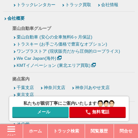
トラックレンタカー
トラック買取
会社情報
会社概要
栗山自動車グループ
栗山自動車 (安心の全車無料6ヶ月保証)
トラスキー (お手ごろ価格で豊富なオプション)
ワンプラストア (現状販売だから圧倒的ロープライス)
We Car Japan(海外)
KMTイノベーション (東北エリア買取)
拠点案内
千葉支店
神奈川支店
神奈川あやせ支店
東京支店
私たちが親切丁寧にご案内いたします
栗山自動車の取り組み
メール
無料電話
概要
品質・サービスの向上
環境保全・社会貢献
その他
ホーム
トラック検索
閲覧履歴
問合せ
メニュー
SDGsへの取り組み