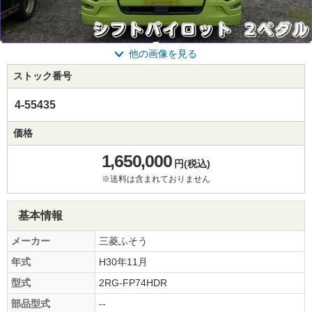
他の画像を見る
ストック番号
4-55435
価格
1,650,000
円(税込)
※送料は含まれておりません
基本情報
メーカー
三菱ふそう
年式
H30年11月
型式
2RG-FP74HDR
部品型式
--