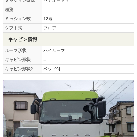
ミッション型式
セミオートマ
種別
--
ミッション数
12速
シフト式
フロア
キャビン情報
ルーフ形状
ハイルーフ
キャビン形状
--
キャビン形状2
ベッド付