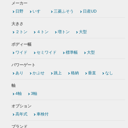
メーカー
日野
いすゞ
三菱ふそう
日産UD
大きさ
２トン
４トン
増トン
大型
ボディー幅
ワイド
セミワイド
標準幅
大型
パワーゲート
あり
かぶせ
跳上
格納
垂直
なし
軸
4軸
3軸
オプション
高年式
車検付
ブランド