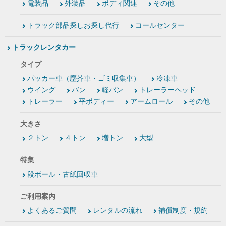
電装品
外装品
ボディ関連
その他
トラック部品探しお探し代行
コールセンター
トラックレンタカー
タイプ
パッカー車（塵芥車・ゴミ収集車）
冷凍車
ウイング
バン
軽バン
トレーラーヘッド
トレーラー
平ボディー
アームロール
その他
大きさ
２トン
４トン
増トン
大型
特集
段ボール・古紙回収車
ご利用案内
よくあるご質問
レンタルの流れ
補償制度・規約