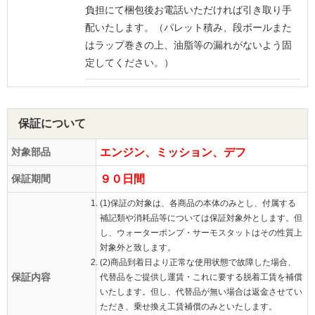
負担にて梱包後お電話いただければ引き取り手
配いたします。（パレット積み、段ボールまた
はラップ巻きの上、油脂等の漏れがないよう固
定してください。）
保証について
対象部品
エンジン、ミッション、デフ
保証期間
９０日間
(1)保証の対象は、各商品の本体のみとし、付属する
補記類や消耗品等については保証対象外とします。但
し、ウォーターポンプ・サーモスタットはその性質上
対象外と致します。
(2)商品到着日より正常な使用状態で故障した場合、
保証内容
代替品をご提供し運賃・これに要する脱着工賃を補償
いたします。但し、代替品が無い場合は返金させてい
ただき、乗せ換え工賃補償のみといたします。