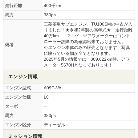
走行距離
400千km
馬力
380ps
三菱菱重サブエンジン：TU100SMの中古が入
りました！★令和2年製の高年式★ 走行距離
40万km！ 2エバ ※アワメーターはコント
ローラー故障の為確認出来ておりません。
備考
※エンジン本体のみの販売となります。写真
に映っている物が全てとなります。
2025年5月の情報では 309,622km時、アワ
メーター5670Hとなっております！
エンジン情報
エンジン型式
A09C-VA
エンジン仕様
L6
ターボ
--
馬力
380ps
エンジン区分
ディーゼル
ミッション情報