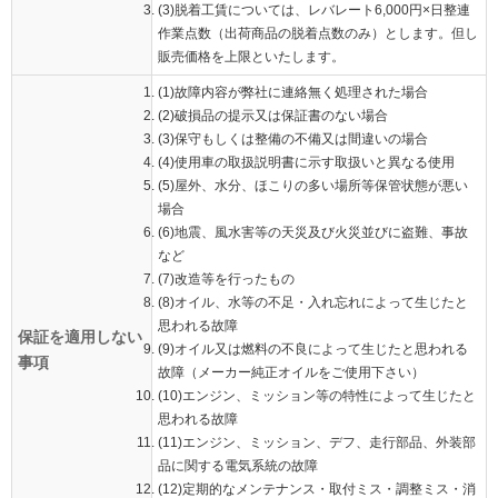
(3)脱着工賃については、レバレート6,000円×日整連
作業点数（出荷商品の脱着点数のみ）とします。但し
販売価格を上限といたします。
(1)故障内容が弊社に連絡無く処理された場合
(2)破損品の提示又は保証書のない場合
(3)保守もしくは整備の不備又は間違いの場合
(4)使用車の取扱説明書に示す取扱いと異なる使用
(5)屋外、水分、ほこりの多い場所等保管状態が悪い
場合
(6)地震、風水害等の天災及び火災並びに盗難、事故
など
(7)改造等を行ったもの
(8)オイル、水等の不足・入れ忘れによって生じたと
思われる故障
保証を適用しない
(9)オイル又は燃料の不良によって生じたと思われる
事項
故障（メーカー純正オイルをご使用下さい）
(10)エンジン、ミッション等の特性によって生じたと
思われる故障
(11)エンジン、ミッション、デフ、走行部品、外装部
品に関する電気系統の故障
(12)定期的なメンテナンス・取付ミス・調整ミス・消