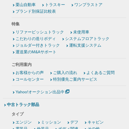
栗山自動車
トラスキー
ワンプラストア
ブランド別保証比較表
特集
リファービッシュトラック
未使用車
こだわりの造りボディ
システムフロアトラック
ジョルダー付きトラック
運転支援システム
運送業のM&Aサポート
ご利用案内
お客様からの声
ご購入の流れ
よくあるご質問
コールセンター
特別優先ご案内サービス
Yahoo!オークション出品中
中古トラック部品
タイプ
エンジン
ミッション
デフ
キャビン
電装品
外装品
ボディ関連
その他