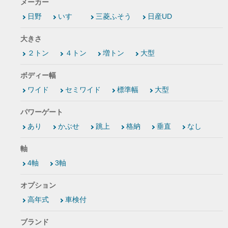
メーカー
日野
いすゞ
三菱ふそう
日産UD
大きさ
２トン
４トン
増トン
大型
ボディー幅
ワイド
セミワイド
標準幅
大型
パワーゲート
あり
かぶせ
跳上
格納
垂直
なし
軸
4軸
3軸
オプション
高年式
車検付
ブランド