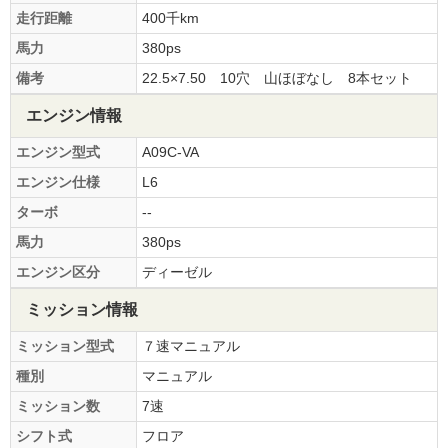
走行距離
400千km
馬力
380ps
備考
22.5×7.50 10穴 山ほぼなし 8本セット
エンジン情報
エンジン型式
A09C-VA
エンジン仕様
L6
ターボ
--
馬力
380ps
エンジン区分
ディーゼル
ミッション情報
ミッション型式
７速マニュアル
種別
マニュアル
ミッション数
7速
シフト式
フロア