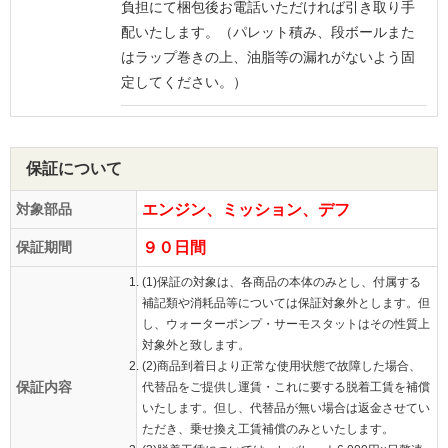
負担にて梱包後お電話いただければ引き取り手
配いたします。（パレット積み、段ボールまた
はラップ巻きの上、油脂等の漏れがないよう固
定してください。）
保証について
対象部品
エンジン、ミッション、デフ
保証期間
９０日間
(1)保証の対象は、各商品の本体のみとし、付属する
補記類や消耗品等については保証対象外とします。但
し、ウォーターポンプ・サーモスタットはその性質上
対象外と致します。
(2)商品到着日より正常な使用状態で故障した場合、
保証内容
代替品をご提供し運賃・これに要する脱着工賃を補償
いたします。但し、代替品が無い場合は返金させてい
ただき、乗せ換え工賃補償のみといたします。