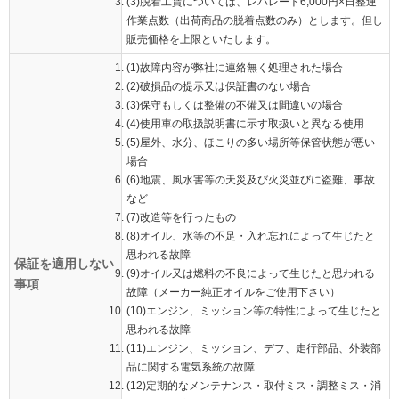
(3)脱着工賃については、レバレート6,000円×日整連
作業点数（出荷商品の脱着点数のみ）とします。但し
販売価格を上限といたします。
(1)故障内容が弊社に連絡無く処理された場合
(2)破損品の提示又は保証書のない場合
(3)保守もしくは整備の不備又は間違いの場合
(4)使用車の取扱説明書に示す取扱いと異なる使用
(5)屋外、水分、ほこりの多い場所等保管状態が悪い
場合
(6)地震、風水害等の天災及び火災並びに盗難、事故
など
(7)改造等を行ったもの
(8)オイル、水等の不足・入れ忘れによって生じたと
思われる故障
保証を適用しない
(9)オイル又は燃料の不良によって生じたと思われる
事項
故障（メーカー純正オイルをご使用下さい）
(10)エンジン、ミッション等の特性によって生じたと
思われる故障
(11)エンジン、ミッション、デフ、走行部品、外装部
品に関する電気系統の故障
(12)定期的なメンテナンス・取付ミス・調整ミス・消