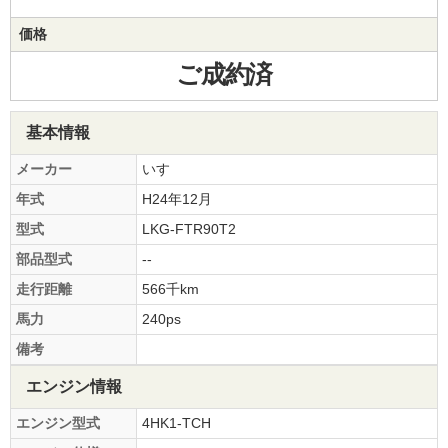
価格
ご成約済
基本情報
メーカー
いすゞ
年式
H24年12月
型式
LKG-FTR90T2
部品型式
--
走行距離
566千km
馬力
240ps
備考
エンジン情報
エンジン型式
4HK1-TCH