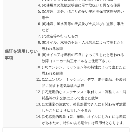
(4)使用車の取扱説明書に示す取扱いと異なる使用
(5)屋外、水分、ほこりの多い場所等保管状態が悪い
場合
(6)地震、風水害等の天災及び火災並びに盗難、事故
など
(7)改造等を行ったもの
(8)オイル、水等の不足・入れ忘れによって生じたと
思われる故障
保証を適用しない
(9)オイル又は燃料の不良によって生じたと思われる
事項
故障（メーカー純正オイルをご使用下さい）
(10)エンジン、ミッション等の特性によって生じたと
思われる故障
(11)エンジン、ミッション、デフ、走行部品、外装部
品に関する電気系統の故障
(12)定期的なメンテナンス・取付ミス・調整ミス・消
耗品等の未交換によって生じた故障
(13)通常の注意で、発見処置できたにも関わらず放置
したことにより拡大した不具合
(14)感覚的現象（音、振動、オイルにじみ）には差異
があるため、特性のある場合には適用外となります。