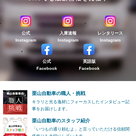
公式
入庫速報
レンタリース
Instagram
Instagram
Instagram
公式
英語版
Facebook
Facebook
栗山自動車の職人・挑戦
キラリと光る逸材にフォーカスしたインタビュー記
事をお届けします。
栗山自動車のスタッフ紹介
「いつもの通り頼むよ」と言っていただける信頼関
係作りを大切にしています。