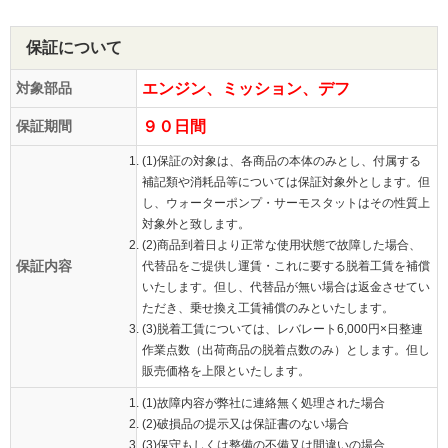
保証について
対象部品
エンジン、ミッション、デフ
保証期間
９０日間
(1)保証の対象は、各商品の本体のみとし、付属する
補記類や消耗品等については保証対象外とします。但
し、ウォーターポンプ・サーモスタットはその性質上
対象外と致します。
(2)商品到着日より正常な使用状態で故障した場合、
保証内容
代替品をご提供し運賃・これに要する脱着工賃を補償
いたします。但し、代替品が無い場合は返金させてい
ただき、乗せ換え工賃補償のみといたします。
(3)脱着工賃については、レバレート6,000円×日整連
作業点数（出荷商品の脱着点数のみ）とします。但し
販売価格を上限といたします。
(1)故障内容が弊社に連絡無く処理された場合
(2)破損品の提示又は保証書のない場合
(3)保守もしくは整備の不備又は間違いの場合