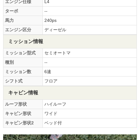
エンジン仕様
L4
ターボ
--
馬力
240ps
エンジン区分
ディーゼル
ミッション情報
ミッション型式
セミオートマ
種別
--
ミッション数
6速
シフト式
フロア
キャビン情報
ルーフ形状
ハイルーフ
キャビン形状
ワイド
キャビン形状2
ベッド付