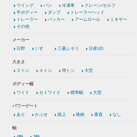
ウイング
バン
冷凍車
クレーン/セルフ
平ボディー
ダンプ
トレーラーヘッド
トレーラー
パッカー
アームロール
ミキサー
その他
メーカー
日野
いすゞ
三菱ふそう
日産UD
大きさ
２トン
４トン
増トン
大型
ボディー幅
ワイド
セミワイド
標準幅
大型
パワーゲート
あり
かぶせ
跳上
格納
垂直
なし
軸
4軸
3軸