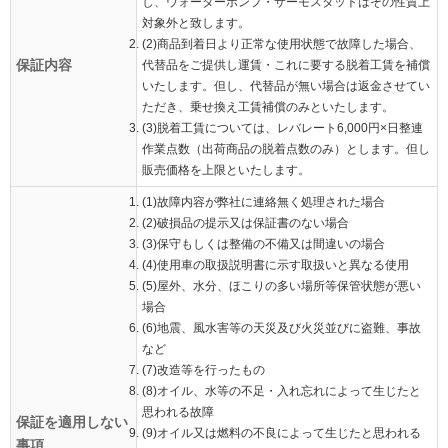
し、ウォーターポンプ・サーモスタットはその性質上
対象外と致します。
(2)商品到着日より正常な使用状態で故障した場合、
保証内容
代替品をご提供し運賃・これに要する脱着工賃を補償
いたします。但し、代替品が無い場合は返金させてい
ただき、乗せ換え工賃補償のみといたします。
(3)脱着工賃については、レバレート6,000円×日整連
作業点数（出荷商品の脱着点数のみ）とします。但し
販売価格を上限といたします。
(1)故障内容が弊社に連絡無く処理された場合
(2)破損品の提示又は保証書のない場合
(3)保守もしくは整備の不備又は間違いの場合
(4)使用車の取扱説明書に示す取扱いと異なる使用
(5)屋外、水分、ほこりの多い場所等保管状態が悪い
場合
(6)地震、風水害等の天災及び火災並びに盗難、事故
など
(7)改造等を行ったもの
(8)オイル、水等の不足・入れ忘れによって生じたと
思われる故障
保証を適用しない
(9)オイル又は燃料の不良によって生じたと思われる
事項