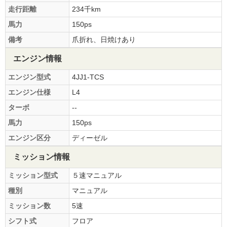
走行距離
234千km
馬力
150ps
備考
爪折れ、日焼けあり
エンジン情報
エンジン型式
4JJ1-TCS
エンジン仕様
L4
ターボ
--
馬力
150ps
エンジン区分
ディーゼル
ミッション情報
ミッション型式
５速マニュアル
種別
マニュアル
ミッション数
5速
シフト式
フロア