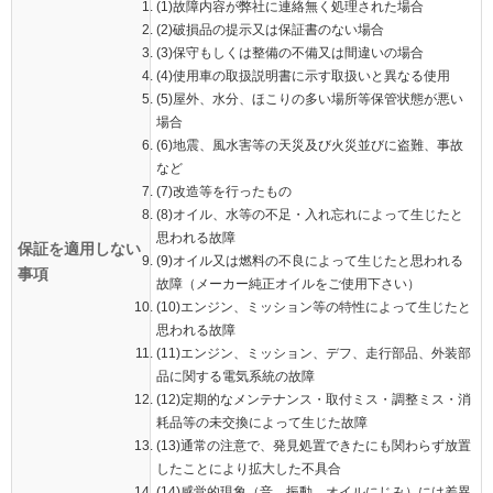
(1)故障内容が弊社に連絡無く処理された場合
(2)破損品の提示又は保証書のない場合
(3)保守もしくは整備の不備又は間違いの場合
(4)使用車の取扱説明書に示す取扱いと異なる使用
(5)屋外、水分、ほこりの多い場所等保管状態が悪い
場合
(6)地震、風水害等の天災及び火災並びに盗難、事故
など
(7)改造等を行ったもの
(8)オイル、水等の不足・入れ忘れによって生じたと
思われる故障
保証を適用しない
(9)オイル又は燃料の不良によって生じたと思われる
事項
故障（メーカー純正オイルをご使用下さい）
(10)エンジン、ミッション等の特性によって生じたと
思われる故障
(11)エンジン、ミッション、デフ、走行部品、外装部
品に関する電気系統の故障
(12)定期的なメンテナンス・取付ミス・調整ミス・消
耗品等の未交換によって生じた故障
(13)通常の注意で、発見処置できたにも関わらず放置
したことにより拡大した不具合
(14)感覚的現象（音、振動、オイルにじみ）には差異