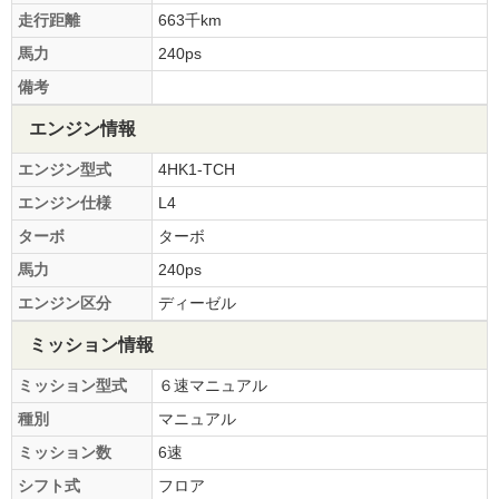
走行距離
663千km
馬力
240ps
備考
エンジン情報
エンジン型式
4HK1-TCH
エンジン仕様
L4
ターボ
ターボ
馬力
240ps
エンジン区分
ディーゼル
ミッション情報
ミッション型式
６速マニュアル
種別
マニュアル
ミッション数
6速
シフト式
フロア