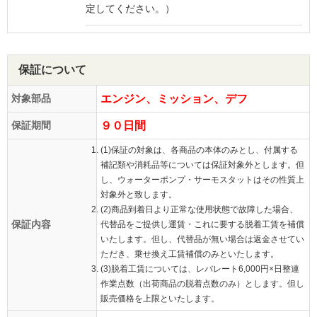
定してください。）
保証について
対象部品
エンジン、ミッション、デフ
保証期間
９０日間
(1)保証の対象は、各商品の本体のみとし、付属する
補記類や消耗品等については保証対象外とします。但
し、ウォーターポンプ・サーモスタットはその性質上
対象外と致します。
(2)商品到着日より正常な使用状態で故障した場合、
保証内容
代替品をご提供し運賃・これに要する脱着工賃を補償
いたします。但し、代替品が無い場合は返金させてい
ただき、乗せ換え工賃補償のみといたします。
(3)脱着工賃については、レバレート6,000円×日整連
作業点数（出荷商品の脱着点数のみ）とします。但し
販売価格を上限といたします。