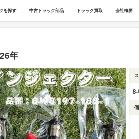
クを探す
中古トラック部品
トラック買取
会社概要
26年
ス
8-
価