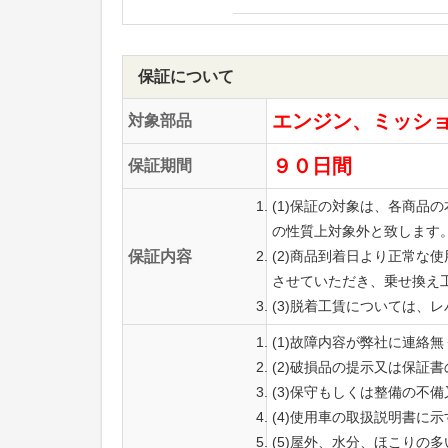
保証について
エンジン、ミッシ
対象部品
９０日間
保証期間
(1)保証の対象は、各商
の性質上対象外と致します
保証内容
(2)商品到着日より正常
させていただき、乗せ換え
(3)脱着工賃については、
(1)故障内容が弊社に連絡
(2)破損品の提示又は保証
(3)保守もしくは整備の不
(4)使用車の取扱説明書に
(5)屋外、水分、ほこりの