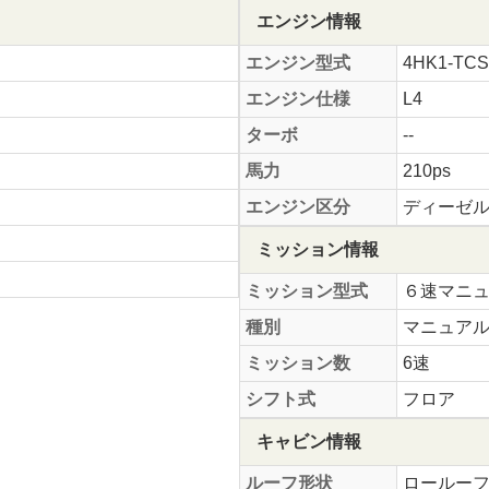
エンジン情報
エンジン型式
4HK1-TCS
エンジン仕様
L4
ターボ
--
馬力
210ps
エンジン区分
ディーゼ
ミッション情報
ミッション型式
６速マニ
種別
マニュア
ミッション数
6速
シフト式
フロア
キャビン情報
ルーフ形状
ロールー