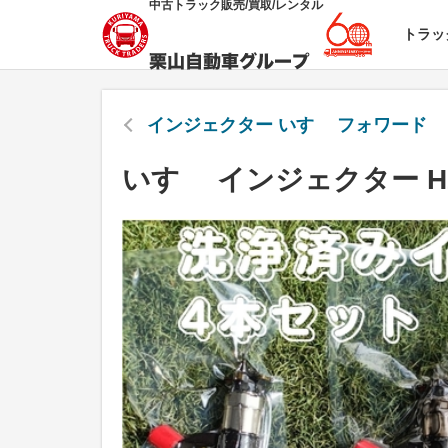
中古トラック販売/買取/レンタル
トラッ
インジェクター いすゞ フォワード
いすゞ インジェクター H