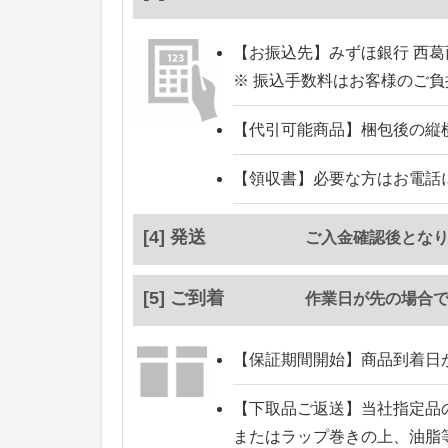
【お振込先】
みずほ銀行 西葛
※ 振込手数料はお客様のご
【代引可能商品】
梱包後の縦
【領収書】
必要な方はお電話
[4] 発送
ご入金確認後とな
[5] ご到着
作業日が先の場合
【保証期間開始】
商品到着日
【下取品ご返送】
当社指定品
またはラップ巻きの上、油脂