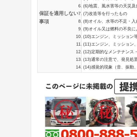
(6)地震、風水害等の天災
保証を適用しない
(7)改造等を行ったもの
(8)オイル、水等の不足・
事項
(9)オイル又は燃料の不良
(10)エンジン、ミッショ
(11)エンジン、ミッショ
(12)定期的なメンテナン
(13)通常の注意で、発見
(14)感覚的現象（音、振