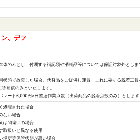
ョン、デフ
品の本体のみとし、付属する補記類や消耗品等については保証対象外とし
。
な使用状態で故障した場合、代替品をご提供し運賃・これに要する脱着工
工賃補償のみといたします。
レバレート6,000円×日整連作業点数（出荷商品の脱着点数のみ）とし
無く処理された場合
書のない場合
備又は間違いの場合
示す取扱いと異なる使用
多い場所等保管状態が悪い場合