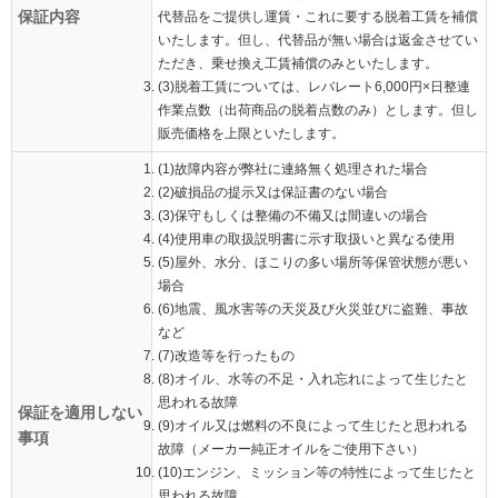
保証内容
代替品をご提供し運賃・これに要する脱着工賃を補償
いたします。但し、代替品が無い場合は返金させてい
ただき、乗せ換え工賃補償のみといたします。
(3)脱着工賃については、レバレート6,000円×日整連
作業点数（出荷商品の脱着点数のみ）とします。但し
販売価格を上限といたします。
(1)故障内容が弊社に連絡無く処理された場合
(2)破損品の提示又は保証書のない場合
(3)保守もしくは整備の不備又は間違いの場合
(4)使用車の取扱説明書に示す取扱いと異なる使用
(5)屋外、水分、ほこりの多い場所等保管状態が悪い
場合
(6)地震、風水害等の天災及び火災並びに盗難、事故
など
(7)改造等を行ったもの
(8)オイル、水等の不足・入れ忘れによって生じたと
思われる故障
保証を適用しない
(9)オイル又は燃料の不良によって生じたと思われる
事項
故障（メーカー純正オイルをご使用下さい）
(10)エンジン、ミッション等の特性によって生じたと
思われる故障