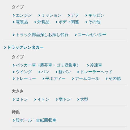
タイプ
エンジン
ミッション
デフ
キャビン
電装品
外装品
ボディ関連
その他
トラック部品探しお探し代行
コールセンター
トラックレンタカー
タイプ
パッカー車（塵芥車・ゴミ収集車）
冷凍車
ウイング
バン
軽バン
トレーラーヘッド
トレーラー
平ボディー
アームロール
その他
大きさ
２トン
４トン
増トン
大型
特集
段ボール・古紙回収車