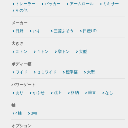
トレーラー
パッカー
アームロール
ミキサー
その他
メーカー
日野
いすゞ
三菱ふそう
日産UD
大きさ
２トン
４トン
増トン
大型
ボディー幅
ワイド
セミワイド
標準幅
大型
パワーゲート
あり
かぶせ
跳上
格納
垂直
なし
軸
4軸
3軸
オプション