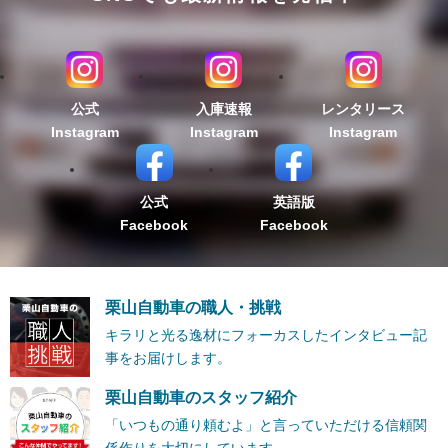
公式
入庫速報
レンタリース
Instagram
Instagram
Instagram
公式
英語版
Facebook
Facebook
栗山自動車の職人・挑戦
キラリと光る逸材にフォーカスしたインタビュー記
事をお届けします。
栗山自動車のスタッフ紹介
「いつもの通り頼むよ」と言っていただける信頼関
係作りを大切にしています。