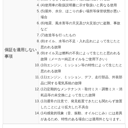
(4)使用車の取扱説明書に示す取扱いと異なる使用
(5)屋外、水分、ほこりの多い場所等保管状態が悪い
場合
(6)地震、風水害等の天災及び火災並びに盗難、事故
など
(7)改造等を行ったもの
(8)オイル、水等の不足・入れ忘れによって生じたと
思われる故障
保証を適用しない
(9)オイル又は燃料の不良によって生じたと思われる
事項
故障（メーカー純正オイルをご使用下さい）
(10)エンジン、ミッション等の特性によって生じたと
思われる故障
(11)エンジン、ミッション、デフ、走行部品、外装部
品に関する電気系統の故障
(12)定期的なメンテナンス・取付ミス・調整ミス・消
耗品等の未交換によって生じた故障
(13)通常の注意で、発見処置できたにも関わらず放置
したことにより拡大した不具合
(14)感覚的現象（音、振動、オイルにじみ）には差異
があるため、特性のある場合には適用外となります。