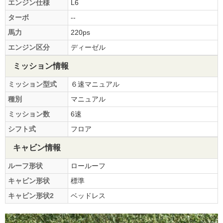
エンジン仕様
L6
ターボ
--
馬力
220ps
エンジン区分
ディーゼル
ミッション情報
ミッション型式
６速マニュアル
種別
マニュアル
ミッション数
6速
シフト式
フロア
キャビン情報
ルーフ形状
ロールーフ
キャビン形状
標準
キャビン形状2
ベッドレス