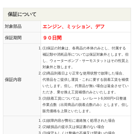
保証について
対象部品
エンジン、ミッション、デフ
保証期間
９０日間
(1)保証の対象は、各商品の本体のみとし、付属する
補記類や消耗品等については保証対象外とします。但
し、ウォーターポンプ・サーモスタットはその性質上
対象外と致します。
(2)商品到着日より正常な使用状態で故障した場合、
保証内容
代替品をご提供し運賃・これに要する脱着工賃を補償
いたします。但し、代替品が無い場合は返金させてい
ただき、乗せ換え工賃補償のみといたします。
(3)脱着工賃については、レバレート6,000円×日整連
作業点数（出荷商品の脱着点数のみ）とします。但し
販売価格を上限といたします。
(1)故障内容が弊社に連絡無く処理された場合
(2)破損品の提示又は保証書のない場合
(3)保守もしくは整備の不備又は間違いの場合