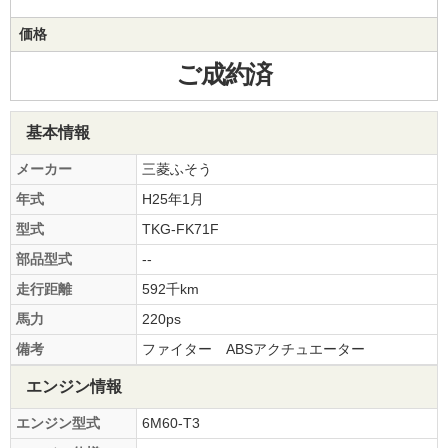
価格
ご成約済
基本情報
メーカー
三菱ふそう
年式
H25年1月
型式
TKG-FK71F
部品型式
--
走行距離
592千km
馬力
220ps
備考
ファイター ABSアクチュエーター
エンジン情報
エンジン型式
6M60-T3