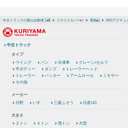
中古トラックの栗山自動車工業
リサイクルパーツ
電装品
ABSアクチュ
中古トラック
タイプ
ウイング
バン
冷凍車
クレーン/セルフ
平ボディー
ダンプ
トレーラーヘッド
トレーラー
パッカー
アームロール
ミキサー
その他
メーカー
日野
いすゞ
三菱ふそう
日産UD
大きさ
２トン
４トン
増トン
大型