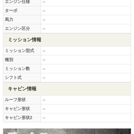
エンジン仕様
--
ターボ
--
馬力
--
エンジン区分
--
ミッション情報
ミッション型式
--
種別
--
ミッション数
--
シフト式
--
キャビン情報
ルーフ形状
--
キャビン形状
--
キャビン形状2
--