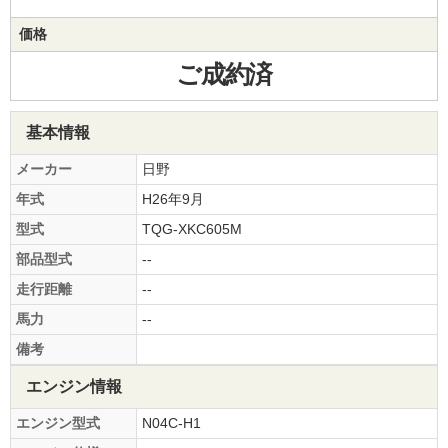
価格
ご成約済
基本情報
メーカー
日野
年式
H26年9月
型式
TQG-XKC605M
部品型式
--
走行距離
--
馬力
--
備考
エンジン情報
エンジン型式
N04C-H1