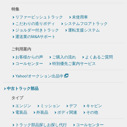
特集
リファービッシュトラック
未使用車
こだわりの造りボディ
システムフロアトラック
ジョルダー付きトラック
運転支援システム
運送業のM&Aサポート
ご利用案内
お客様からの声
ご購入の流れ
よくあるご質問
コールセンター
特別優先ご案内サービス
Yahoo!オークション出品中
中古トラック部品
タイプ
エンジン
ミッション
デフ
キャビン
電装品
外装品
ボディ関連
その他
トラック部品探しお探し代行
コールセンター