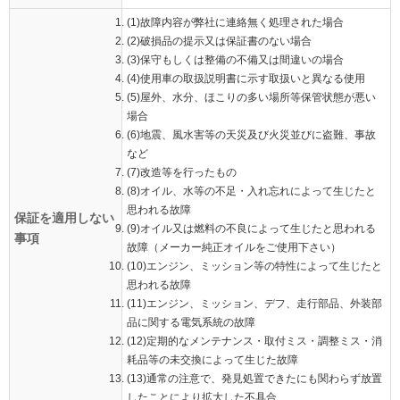
(1)故障内容が弊社に連絡無く処理された場合
(2)破損品の提示又は保証書のない場合
(3)保守もしくは整備の不備又は間違いの場合
(4)使用車の取扱説明書に示す取扱いと異なる使用
(5)屋外、水分、ほこりの多い場所等保管状態が悪い
場合
(6)地震、風水害等の天災及び火災並びに盗難、事故
など
(7)改造等を行ったもの
(8)オイル、水等の不足・入れ忘れによって生じたと
思われる故障
保証を適用しない
(9)オイル又は燃料の不良によって生じたと思われる
事項
故障（メーカー純正オイルをご使用下さい）
(10)エンジン、ミッション等の特性によって生じたと
思われる故障
(11)エンジン、ミッション、デフ、走行部品、外装部
品に関する電気系統の故障
(12)定期的なメンテナンス・取付ミス・調整ミス・消
耗品等の未交換によって生じた故障
(13)通常の注意で、発見処置できたにも関わらず放置
したことにより拡大した不具合