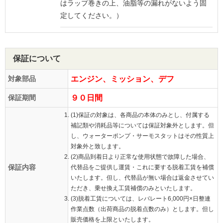
はラップ巻きの上、油脂等の漏れがないよう固
定してください。）
保証について
対象部品
エンジン、ミッション、デフ
保証期間
９０日間
(1)保証の対象は、各商品の本体のみとし、付属する
補記類や消耗品等については保証対象外とします。但
し、ウォーターポンプ・サーモスタットはその性質上
対象外と致します。
(2)商品到着日より正常な使用状態で故障した場合、
保証内容
代替品をご提供し運賃・これに要する脱着工賃を補償
いたします。但し、代替品が無い場合は返金させてい
ただき、乗せ換え工賃補償のみといたします。
(3)脱着工賃については、レバレート6,000円×日整連
作業点数（出荷商品の脱着点数のみ）とします。但し
販売価格を上限といたします。