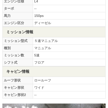
エンジン仕様
L4
ターボ
--
馬力
150ps
エンジン区分
ディーゼル
ミッション情報
ミッション型式
５速マニュアル
種別
マニュアル
ミッション数
5速
シフト式
フロア
キャビン情報
ルーフ形状
ロールーフ
キャビン形状
ワイド
キャビン形状2
--