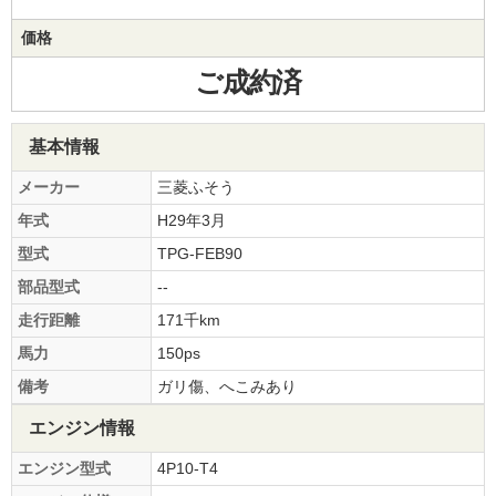
価格
ご成約済
基本情報
メーカー
三菱ふそう
年式
H29年3月
型式
TPG-FEB90
部品型式
--
走行距離
171千km
馬力
150ps
備考
ガリ傷、へこみあり
エンジン情報
エンジン型式
4P10-T4