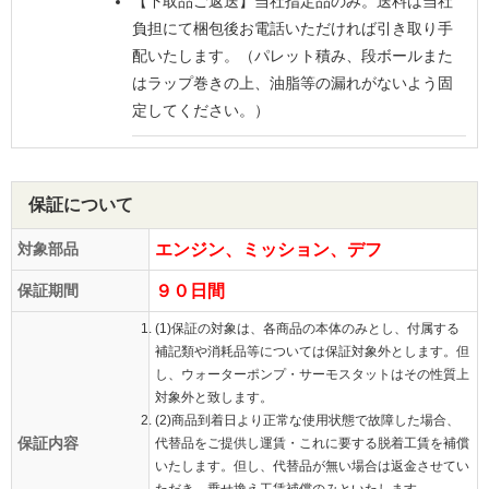
【下取品ご返送】
当社指定品のみ。送料は当社
負担にて梱包後お電話いただければ引き取り手
配いたします。（パレット積み、段ボールまた
はラップ巻きの上、油脂等の漏れがないよう固
定してください。）
保証について
対象部品
エンジン、ミッション、デフ
保証期間
９０日間
(1)保証の対象は、各商品の本体のみとし、付属する
補記類や消耗品等については保証対象外とします。但
し、ウォーターポンプ・サーモスタットはその性質上
対象外と致します。
(2)商品到着日より正常な使用状態で故障した場合、
保証内容
代替品をご提供し運賃・これに要する脱着工賃を補償
いたします。但し、代替品が無い場合は返金させてい
ただき、乗せ換え工賃補償のみといたします。