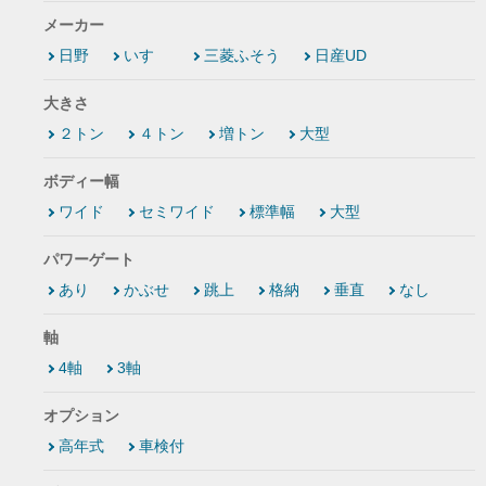
メーカー
日野
いすゞ
三菱ふそう
日産UD
大きさ
２トン
４トン
増トン
大型
ボディー幅
ワイド
セミワイド
標準幅
大型
パワーゲート
あり
かぶせ
跳上
格納
垂直
なし
軸
4軸
3軸
オプション
高年式
車検付