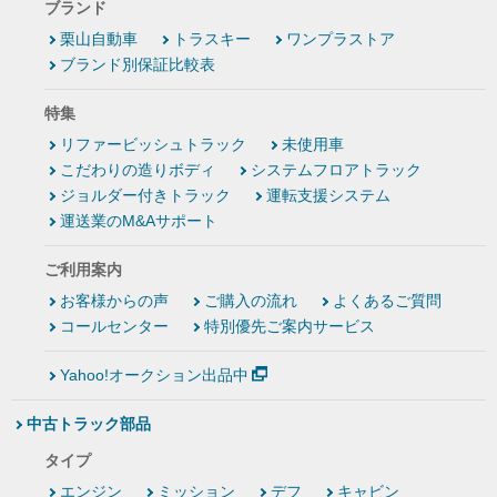
ブランド
栗山自動車
トラスキー
ワンプラストア
ブランド別保証比較表
特集
リファービッシュトラック
未使用車
こだわりの造りボディ
システムフロアトラック
ジョルダー付きトラック
運転支援システム
運送業のM&Aサポート
ご利用案内
お客様からの声
ご購入の流れ
よくあるご質問
コールセンター
特別優先ご案内サービス
Yahoo!オークション出品中
中古トラック部品
タイプ
エンジン
ミッション
デフ
キャビン