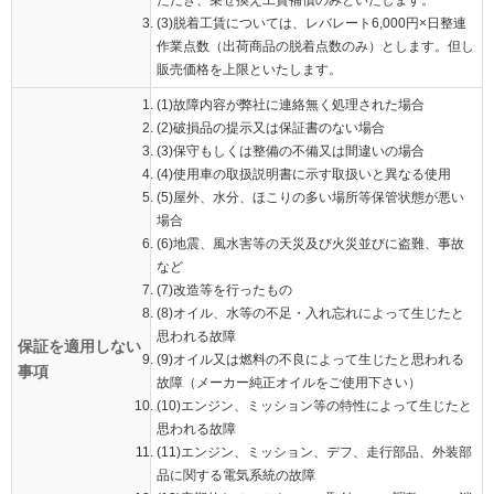
(3)脱着工賃については、レバレート6,000円×日整連
作業点数（出荷商品の脱着点数のみ）とします。但し
販売価格を上限といたします。
(1)故障内容が弊社に連絡無く処理された場合
(2)破損品の提示又は保証書のない場合
(3)保守もしくは整備の不備又は間違いの場合
(4)使用車の取扱説明書に示す取扱いと異なる使用
(5)屋外、水分、ほこりの多い場所等保管状態が悪い
場合
(6)地震、風水害等の天災及び火災並びに盗難、事故
など
(7)改造等を行ったもの
(8)オイル、水等の不足・入れ忘れによって生じたと
思われる故障
保証を適用しない
(9)オイル又は燃料の不良によって生じたと思われる
事項
故障（メーカー純正オイルをご使用下さい）
(10)エンジン、ミッション等の特性によって生じたと
思われる故障
(11)エンジン、ミッション、デフ、走行部品、外装部
品に関する電気系統の故障