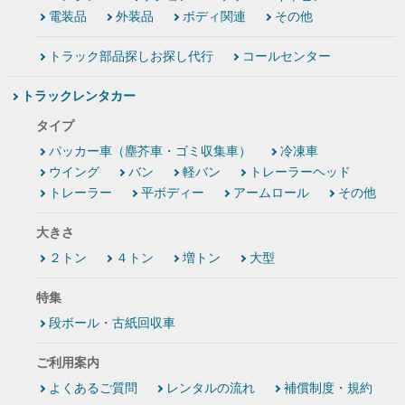
電装品
外装品
ボディ関連
その他
トラック部品探しお探し代行
コールセンター
トラックレンタカー
タイプ
パッカー車（塵芥車・ゴミ収集車）
冷凍車
ウイング
バン
軽バン
トレーラーヘッド
トレーラー
平ボディー
アームロール
その他
大きさ
２トン
４トン
増トン
大型
特集
段ボール・古紙回収車
ご利用案内
よくあるご質問
レンタルの流れ
補償制度・規約