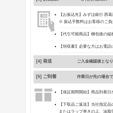
【お振込先】
みずほ銀行 西葛
※ 振込手数料はお客様のご
【代引可能商品】
梱包後の縦
【領収書】
必要な方はお電話
[4] 発送
ご入金確認後とな
[5] ご到着
作業日が先の場合
【保証期間開始】
商品到着日
【下取品ご返送】
当社指定品
またはラップ巻きの上、油脂