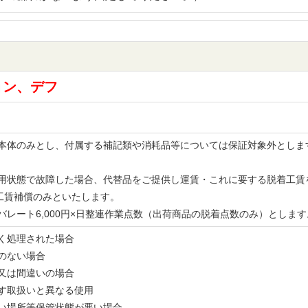
ョン、デフ
品の本体のみとし、付属する補記類や消耗品等については保証対象外とし
。
な使用状態で故障した場合、代替品をご提供し運賃・これに要する脱着工
工賃補償のみといたします。
レバレート6,000円×日整連作業点数（出荷商品の脱着点数のみ）とし
無く処理された場合
書のない場合
備又は間違いの場合
示す取扱いと異なる使用
多い場所等保管状態が悪い場合