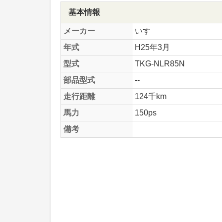
基本情報
メーカー
いすゞ
年式
H25年3月
型式
TKG-NLR85N
部品型式
--
走行距離
124千km
馬力
150ps
備考