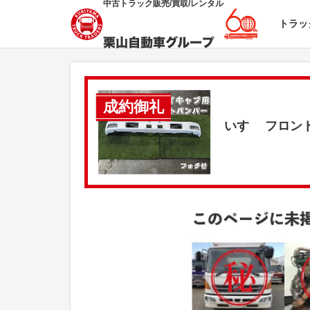
中古トラック販売/買取/レンタル
トラッ
成約御礼
いすゞ フロン