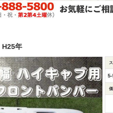
H25年
ス
5-
価