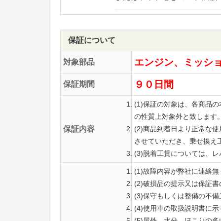
保証について
エンジン、ミッシ
対象部品
９０日間
保証期間
(1)保証の対象は、各商
の性質上対象外と致します
保証内容
(2)商品到着日より正常
させていただき、乗せ換え
(3)脱着工賃については、
(1)故障内容が弊社に連絡
(2)破損品の提示又は保証
(3)保守もしくは整備の不
(4)使用車の取扱説明書に
(5)屋外、水分、ほこりの