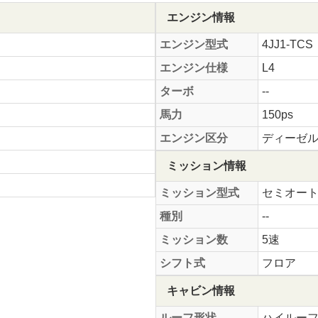
エンジン情報
エンジン型式
4JJ1-TCS
エンジン仕様
L4
ターボ
--
馬力
150ps
エンジン区分
ディーゼ
ミッション情報
ミッション型式
セミオー
種別
--
ミッション数
5速
シフト式
フロア
キャビン情報
ルーフ形状
ハイルー