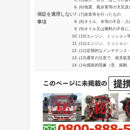
(6)地震、風水害等の天災
保証を適用しない
(7)改造等を行ったもの
(8)オイル、水等の不足・
事項
(9)オイル又は燃料の不良
(10)エンジン、ミッショ
(11)エンジン、ミッショ
(12)定期的なメンテナン
(13)通常の注意で、発見
(14)感覚的現象（音、振