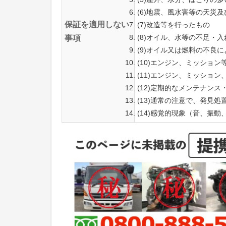
(6)地震、風水害等の天災
保証を適用しない
(7)改造等を行ったもの
(8)オイル、水等の不足・
事項
(9)オイル又は燃料の不良
(10)エンジン、ミッショ
(11)エンジン、ミッショ
(12)定期的なメンテナン
(13)通常の注意で、発見
(14)感覚的現象（音、振