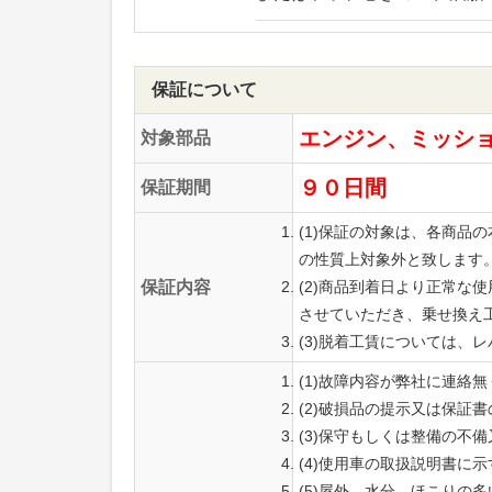
保証について
エンジン、ミッシ
対象部品
９０日間
保証期間
(1)保証の対象は、各商
の性質上対象外と致します
保証内容
(2)商品到着日より正常
させていただき、乗せ換え
(3)脱着工賃については、
(1)故障内容が弊社に連絡
(2)破損品の提示又は保証
(3)保守もしくは整備の不
(4)使用車の取扱説明書に
(5)屋外、水分、ほこりの