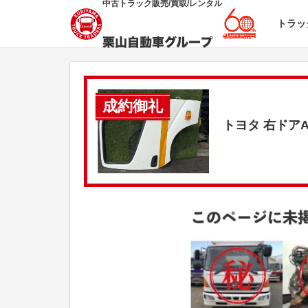
中古トラック販売/買取/レンタル
トラッ
成約御礼
トヨタ 右ドア