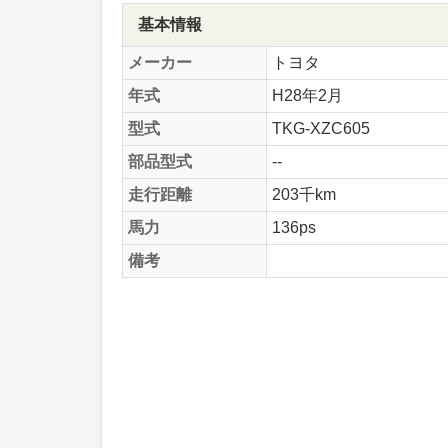
基本情報
メーカー
トヨタ
年式
H28年2月
型式
TKG-XZC605
部品型式
--
走行距離
203千km
馬力
136ps
備考