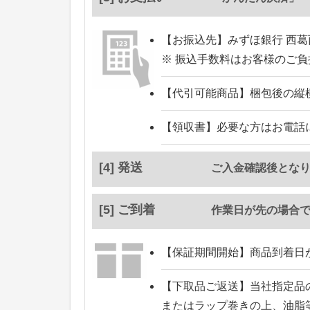
【お振込先】
みずほ銀行 西葛
※ 振込手数料はお客様のご
【代引可能商品】
梱包後の縦
【領収書】
必要な方はお電話
[4] 発送
ご入金確認後とな
[5] ご到着
作業日が先の場合
【保証期間開始】
商品到着日
【下取品ご返送】
当社指定品
またはラップ巻きの上、油脂