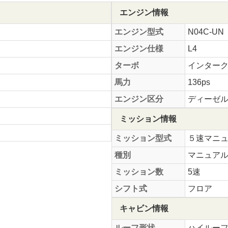
エンジン情報
エンジン型式
N04C-UN
エンジン仕様
L4
ターボ
インター
馬力
136ps
エンジン区分
ディーゼ
ミッション情報
ミッション型式
５速マニ
種別
マニュア
ミッション数
5速
シフト式
フロア
キャビン情報
ルーフ形状
ハイルー