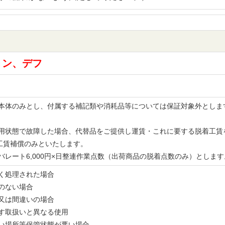
ョン、デフ
品の本体のみとし、付属する補記類や消耗品等については保証対象外とし
。
な使用状態で故障した場合、代替品をご提供し運賃・これに要する脱着工
工賃補償のみといたします。
レバレート6,000円×日整連作業点数（出荷商品の脱着点数のみ）とし
無く処理された場合
書のない場合
備又は間違いの場合
示す取扱いと異なる使用
多い場所等保管状態が悪い場合