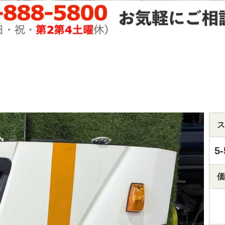
ス
5-
価