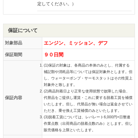
定してください。）
保証について
対象部品
エンジン、ミッション、デフ
保証期間
９０日間
(1)保証の対象は、各商品の本体のみとし、付属する
補記類や消耗品等については保証対象外とします。但
し、ウォーターポンプ・サーモスタットはその性質上
対象外と致します。
(2)商品到着日より正常な使用状態で故障した場合、
保証内容
代替品をご提供し運賃・これに要する脱着工賃を補償
いたします。但し、代替品が無い場合は返金させてい
ただき、乗せ換え工賃補償のみといたします。
(3)脱着工賃については、レバレート6,000円×日整連
作業点数（出荷商品の脱着点数のみ）とします。但し
販売価格を上限といたします。