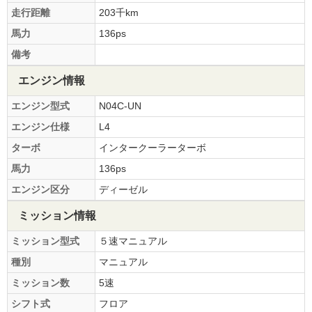
走行距離
203千km
馬力
136ps
備考
エンジン情報
エンジン型式
N04C-UN
エンジン仕様
L4
ターボ
インタークーラーターボ
馬力
136ps
エンジン区分
ディーゼル
ミッション情報
ミッション型式
５速マニュアル
種別
マニュアル
ミッション数
5速
シフト式
フロア