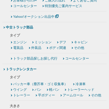
お客様からの声
ご購入の流れ
よくあるご質問
コールセンター
特別優先ご案内サービス
Yahoo!オークション出品中
中古トラック部品
タイプ
エンジン
ミッション
デフ
キャビン
電装品
外装品
ボディ関連
その他
トラック部品探しお探し代行
コールセンター
トラックレンタカー
タイプ
パッカー車（塵芥車・ゴミ収集車）
冷凍車
ウイング
バン
軽バン
トレーラーヘッド
トレーラー
平ボディー
アームロール
その他
大きさ