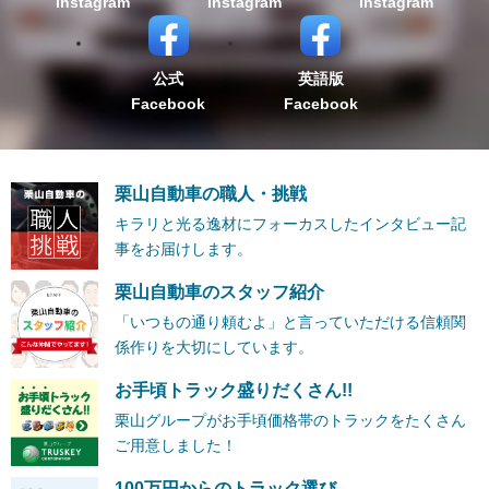
Instagram
Instagram
Instagram
公式
英語版
Facebook
Facebook
栗山自動車の職人・挑戦
キラリと光る逸材にフォーカスしたインタビュー記
事をお届けします。
栗山自動車のスタッフ紹介
「いつもの通り頼むよ」と言っていただける信頼関
係作りを大切にしています。
お手頃トラック盛りだくさん!!
栗山グループがお手頃価格帯のトラックをたくさん
ご用意しました！
100万円からのトラック選び