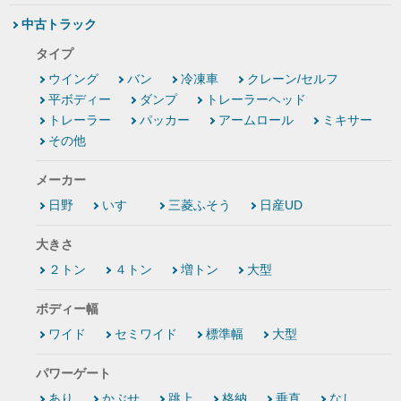
中古トラック
タイプ
ウイング
バン
冷凍車
クレーン/セルフ
平ボディー
ダンプ
トレーラーヘッド
トレーラー
パッカー
アームロール
ミキサー
その他
メーカー
日野
いすゞ
三菱ふそう
日産UD
大きさ
２トン
４トン
増トン
大型
ボディー幅
ワイド
セミワイド
標準幅
大型
パワーゲート
あり
かぶせ
跳上
格納
垂直
なし