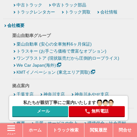
中古トラック
中古トラック部品
トラックレンタカー
トラック買取
会社情報
会社概要
栗山自動車グループ
栗山自動車 (安心の全車無料6ヶ月保証)
トラスキー (お手ごろ価格で豊富なオプション)
ワンプラストア (現状販売だから圧倒的ロープライス)
We Car Japan(海外)
KMTイノベーション (東北エリア買取)
拠点案内
千葉支店
神奈川支店
神奈川あやせ支店
東京支店
私たちが親切丁寧にご案内いたします
メール
無料電話
栗山自動車の取り組み
概要
品質・サービスの向上
環境保全・社会貢献
ホーム
トラック検索
閲覧履歴
問合せ
その他
メニュー