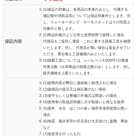
(1)保証の対象は、各商品の本体のみとし、付属する
補記類や消耗品等については保証対象外とします。但
し、ウォーターポンプ・サーモスタットはその性質上
対象外と致します。
(2)商品到着日より正常な使用状態で故障した場合、
保証内容
代替品をご提供し運賃・これに要する脱着工賃を補償
いたします。但し、代替品が無い場合は返金させてい
ただき、乗せ換え工賃補償のみといたします。
(3)脱着工賃については、レバレート6,000円×日整連
作業点数（出荷商品の脱着点数のみ）とします。但し
販売価格を上限といたします。
(1)故障内容が弊社に連絡無く処理された場合
(2)破損品の提示又は保証書のない場合
(3)保守もしくは整備の不備又は間違いの場合
(4)使用車の取扱説明書に示す取扱いと異なる使用
(5)屋外、水分、ほこりの多い場所等保管状態が悪い
場合
(6)地震、風水害等の天災及び火災並びに盗難、事故
など
(7)改造等を行ったもの