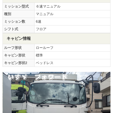
ミッション型式
６速マニュアル
種別
マニュアル
ミッション数
6速
シフト式
フロア
キャビン情報
ルーフ形状
ロールーフ
キャビン形状
標準
キャビン形状2
ベッドレス