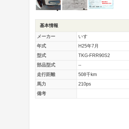
基本情報
メーカー
いすゞ
年式
H25年7月
型式
TKG-FRR90S2
部品型式
--
走行距離
508千km
馬力
210ps
備考