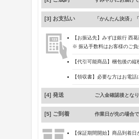
[3] お支払い
「かんたん決済」
【お振込先】
みずほ銀行 西葛
※ 振込手数料はお客様のご
【代引可能商品】
梱包後の縦
【領収書】
必要な方はお電話
[4] 発送
ご入金確認後とな
[5] ご到着
作業日が先の場合
【保証期間開始】
商品到着日