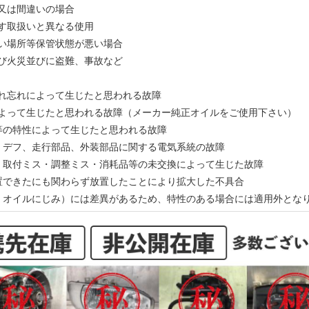
備又は間違いの場合
示す取扱いと異なる使用
多い場所等保管状態が悪い場合
及び火災並びに盗難、事故など
入れ忘れによって生じたと思われる故障
によって生じたと思われる故障（メーカー純正オイルをご使用下さい）
ン等の特性によって生じたと思われる故障
ン、デフ、走行部品、外装部品に関する電気系統の故障
ス・取付ミス・調整ミス・消耗品等の未交換によって生じた故障
処置できたにも関わらず放置したことにより拡大した不具合
動、オイルにじみ）には差異があるため、特性のある場合には適用外とな