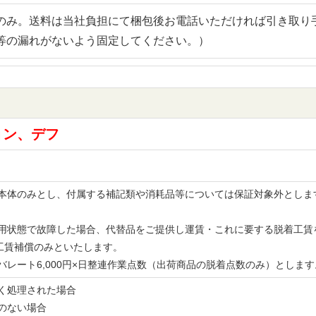
のみ。送料は当社負担にて梱包後お電話いただければ引き取り
等の漏れがないよう固定してください。）
ョン、デフ
品の本体のみとし、付属する補記類や消耗品等については保証対象外とし
。
な使用状態で故障した場合、代替品をご提供し運賃・これに要する脱着工
工賃補償のみといたします。
レバレート6,000円×日整連作業点数（出荷商品の脱着点数のみ）とし
無く処理された場合
書のない場合