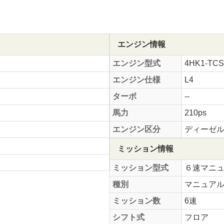
エンジン情報
エンジン型式
4HK1-TCS
エンジン仕様
L4
ターボ
--
馬力
210ps
エンジン区分
ディーゼ
ミッション情報
ミッション型式
６速マニ
種別
マニュア
ミッション数
6速
シフト式
フロア