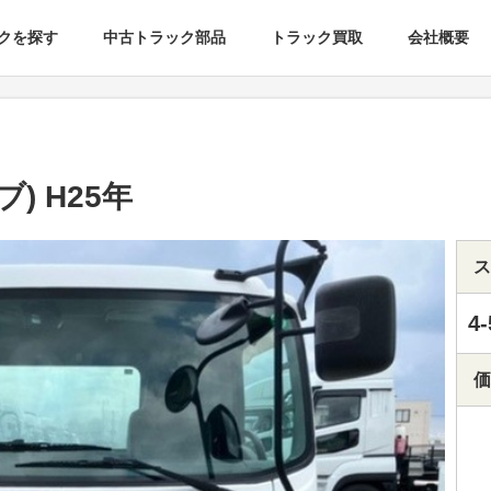
クを探す
中古トラック部品
トラック買取
会社概要
) H25年
ス
4-
価