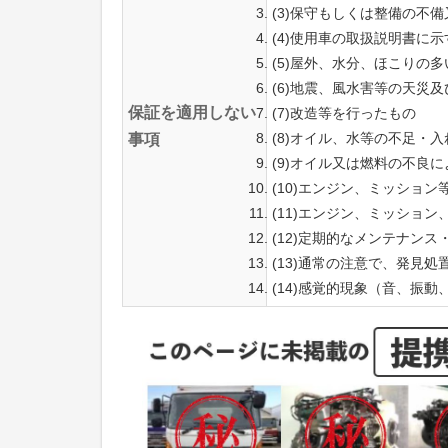
(3)保守もしくは整備の不
(4)使用車の取扱説明書に
(5)屋外、水分、ほこりの
(6)地震、風水害等の天災
保証を適用しない
(7)改造等を行ったもの
(8)オイル、水等の不足・
事項
(9)オイル又は燃料の不良
(10)エンジン、ミッショ
(11)エンジン、ミッショ
(12)定期的なメンテナン
(13)通常の注意で、発見
(14)感覚的現象（音、振