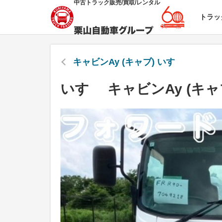
中古トラック販売/買取/レンタル
トラッ
キャビンAy (キャブ) いすゞ
いすゞ キャビンAy (キャブ