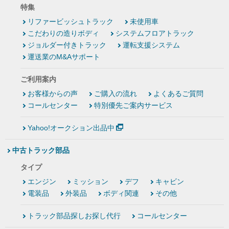
特集
リファービッシュトラック
未使用車
こだわりの造りボディ
システムフロアトラック
ジョルダー付きトラック
運転支援システム
運送業のM&Aサポート
ご利用案内
お客様からの声
ご購入の流れ
よくあるご質問
コールセンター
特別優先ご案内サービス
Yahoo!オークション出品中
中古トラック部品
タイプ
エンジン
ミッション
デフ
キャビン
電装品
外装品
ボディ関連
その他
トラック部品探しお探し代行
コールセンター