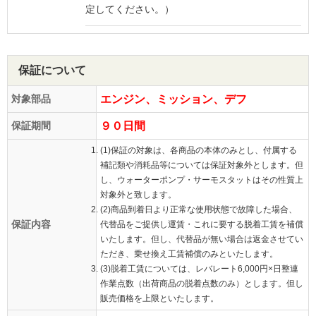
定してください。）
保証について
対象部品
エンジン、ミッション、デフ
保証期間
９０日間
(1)保証の対象は、各商品の本体のみとし、付属する
補記類や消耗品等については保証対象外とします。但
し、ウォーターポンプ・サーモスタットはその性質上
対象外と致します。
(2)商品到着日より正常な使用状態で故障した場合、
保証内容
代替品をご提供し運賃・これに要する脱着工賃を補償
いたします。但し、代替品が無い場合は返金させてい
ただき、乗せ換え工賃補償のみといたします。
(3)脱着工賃については、レバレート6,000円×日整連
作業点数（出荷商品の脱着点数のみ）とします。但し
販売価格を上限といたします。