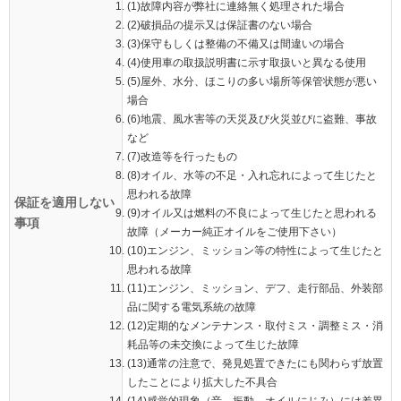
(1)故障内容が弊社に連絡無く処理された場合
(2)破損品の提示又は保証書のない場合
(3)保守もしくは整備の不備又は間違いの場合
(4)使用車の取扱説明書に示す取扱いと異なる使用
(5)屋外、水分、ほこりの多い場所等保管状態が悪い
場合
(6)地震、風水害等の天災及び火災並びに盗難、事故
など
(7)改造等を行ったもの
(8)オイル、水等の不足・入れ忘れによって生じたと
思われる故障
保証を適用しない
(9)オイル又は燃料の不良によって生じたと思われる
事項
故障（メーカー純正オイルをご使用下さい）
(10)エンジン、ミッション等の特性によって生じたと
思われる故障
(11)エンジン、ミッション、デフ、走行部品、外装部
品に関する電気系統の故障
(12)定期的なメンテナンス・取付ミス・調整ミス・消
耗品等の未交換によって生じた故障
(13)通常の注意で、発見処置できたにも関わらず放置
したことにより拡大した不具合
(14)感覚的現象（音、振動、オイルにじみ）には差異