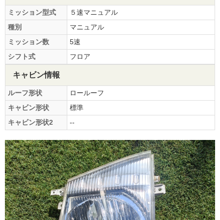
ミッション型式
５速マニュアル
種別
マニュアル
ミッション数
5速
シフト式
フロア
キャビン情報
ルーフ形状
ロールーフ
キャビン形状
標準
キャビン形状2
--