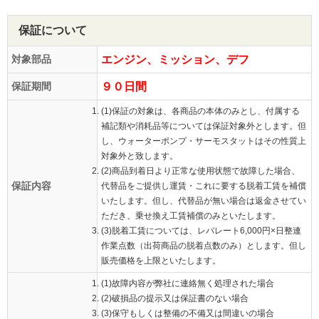
保証について
対象部品
エンジン、ミッション、デフ
保証期間
９０日間
(1)保証の対象は、各商品の本体のみとし、付属する
補記類や消耗品等については保証対象外とします。但
し、ウォーターポンプ・サーモスタットはその性質上
対象外と致します。
(2)商品到着日より正常な使用状態で故障した場合、
保証内容
代替品をご提供し運賃・これに要する脱着工賃を補償
いたします。但し、代替品が無い場合は返金させてい
ただき、乗せ換え工賃補償のみといたします。
(3)脱着工賃については、レバレート6,000円×日整連
作業点数（出荷商品の脱着点数のみ）とします。但し
販売価格を上限といたします。
(1)故障内容が弊社に連絡無く処理された場合
(2)破損品の提示又は保証書のない場合
(3)保守もしくは整備の不備又は間違いの場合