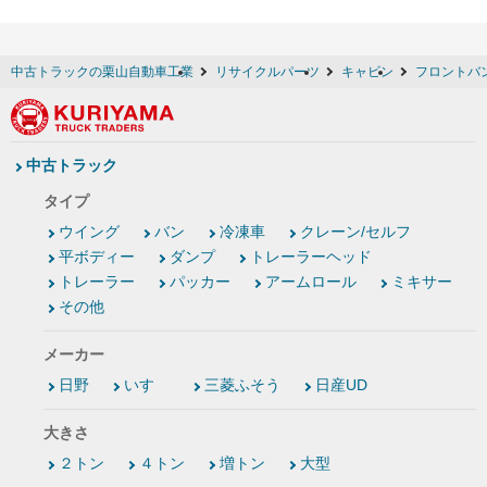
中古トラックの栗山自動車工業
リサイクルパーツ
キャビン
フロントバ
中古トラック
タイプ
ウイング
バン
冷凍車
クレーン/セルフ
平ボディー
ダンプ
トレーラーヘッド
トレーラー
パッカー
アームロール
ミキサー
その他
メーカー
日野
いすゞ
三菱ふそう
日産UD
大きさ
２トン
４トン
増トン
大型