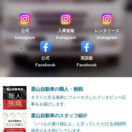
公式
入庫速報
レンタリース
Instagram
Instagram
Instagram
公式
英語版
Facebook
Facebook
栗山自動車の職人・挑戦
キラリと光る逸材にフォーカスしたインタビュー記
事をお届けします。
栗山自動車のスタッフ紹介
「いつもの通り頼むよ」と言っていただける信頼関
係作りを大切にしています。