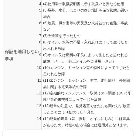
(4)使用車の取扱説明書に示す取扱いと異なる使用
(5)屋外、水分、ほこりの多い場所等保管状態が悪い
場合
(6)地震、風水害等の天災及び火災並びに盗難、事故
など
(7)改造等を行ったもの
(8)オイル、水等の不足・入れ忘れによって生じたと
思われる故障
保証を適用しない
(9)オイル又は燃料の不良によって生じたと思われる
事項
故障（メーカー純正オイルをご使用下さい）
(10)エンジン、ミッション等の特性によって生じたと
思われる故障
(11)エンジン、ミッション、デフ、走行部品、外装部
品に関する電気系統の故障
(12)定期的なメンテナンス・取付ミス・調整ミス・消
耗品等の未交換によって生じた故障
(13)通常の注意で、発見処置できたにも関わらず放置
したことにより拡大した不具合
(14)感覚的現象（音、振動、オイルにじみ）には差異
があるため、特性のある場合には適用外となります。