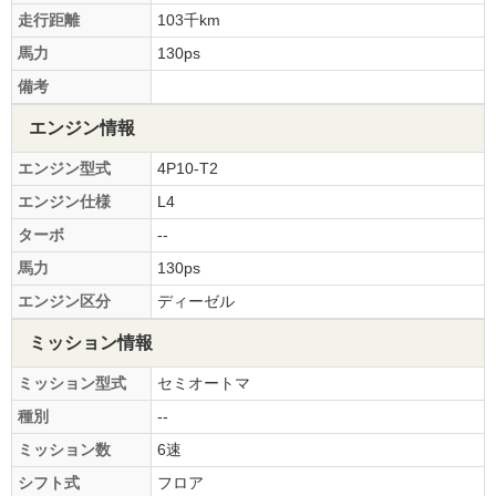
走行距離
103千km
馬力
130ps
備考
エンジン情報
エンジン型式
4P10-T2
エンジン仕様
L4
ターボ
--
馬力
130ps
エンジン区分
ディーゼル
ミッション情報
ミッション型式
セミオートマ
種別
--
ミッション数
6速
シフト式
フロア