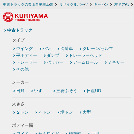
中古トラックの栗山自動車工業
リサイクルパーツ
キャビン
左ドアAy
中古トラック
タイプ
ウイング
バン
冷凍車
クレーン/セルフ
平ボディー
ダンプ
トレーラーヘッド
トレーラー
パッカー
アームロール
ミキサー
その他
メーカー
日野
いすゞ
三菱ふそう
日産UD
大きさ
２トン
４トン
増トン
大型
ボディー幅
ワイド
セミワイド
標準幅
大型