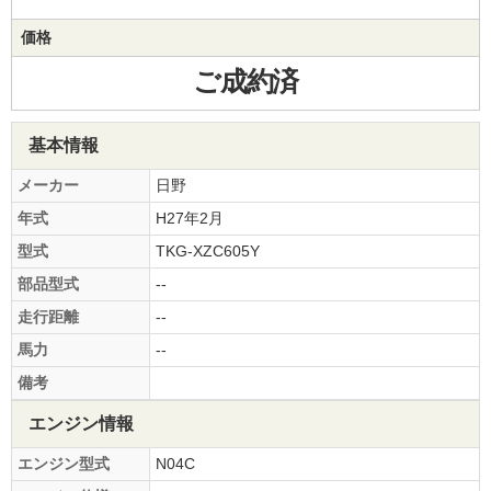
価格
ご成約済
基本情報
メーカー
日野
年式
H27年2月
型式
TKG-XZC605Y
部品型式
--
走行距離
--
馬力
--
備考
エンジン情報
エンジン型式
N04C