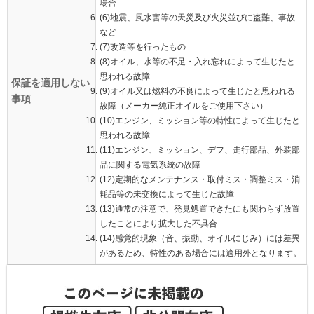
場合
(6)地震、風水害等の天災及び火災並びに盗難、事故
など
(7)改造等を行ったもの
(8)オイル、水等の不足・入れ忘れによって生じたと
思われる故障
保証を適用しない
(9)オイル又は燃料の不良によって生じたと思われる
事項
故障（メーカー純正オイルをご使用下さい）
(10)エンジン、ミッション等の特性によって生じたと
思われる故障
(11)エンジン、ミッション、デフ、走行部品、外装部
品に関する電気系統の故障
(12)定期的なメンテナンス・取付ミス・調整ミス・消
耗品等の未交換によって生じた故障
(13)通常の注意で、発見処置できたにも関わらず放置
したことにより拡大した不具合
(14)感覚的現象（音、振動、オイルにじみ）には差異
があるため、特性のある場合には適用外となります。