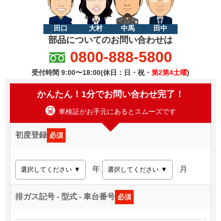
田口
大村
中馬
田中
部品についてのお問い合わせは
0800-888-5800
受付時間 9:00〜18:00(休日：日・祝・
第2第4土曜
)
かんたん！1分でお問い合わせ完了！
車検証がお手元にあるとスムーズです
初度登録
必須
年
月
排ガス記号 - 型式 - 車台番号
必須