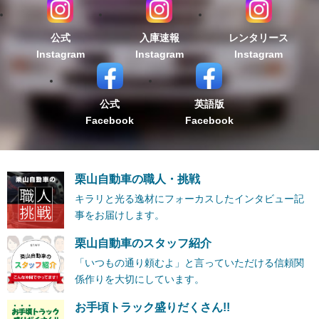
公式
入庫速報
レンタリース
Instagram
Instagram
Instagram
公式
英語版
Facebook
Facebook
栗山自動車の職人・挑戦
キラリと光る逸材にフォーカスしたインタビュー記
事をお届けします。
栗山自動車のスタッフ紹介
「いつもの通り頼むよ」と言っていただける信頼関
係作りを大切にしています。
お手頃トラック盛りだくさん!!