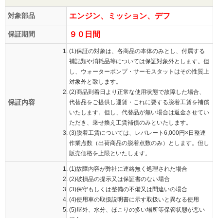
対象部品
エンジン、ミッション、デフ
保証期間
９０日間
(1)保証の対象は、各商品の本体のみとし、付属する
補記類や消耗品等については保証対象外とします。但
し、ウォーターポンプ・サーモスタットはその性質上
対象外と致します。
(2)商品到着日より正常な使用状態で故障した場合、
保証内容
代替品をご提供し運賃・これに要する脱着工賃を補償
いたします。但し、代替品が無い場合は返金させてい
ただき、乗せ換え工賃補償のみといたします。
(3)脱着工賃については、レバレート6,000円×日整連
作業点数（出荷商品の脱着点数のみ）とします。但し
販売価格を上限といたします。
(1)故障内容が弊社に連絡無く処理された場合
(2)破損品の提示又は保証書のない場合
(3)保守もしくは整備の不備又は間違いの場合
(4)使用車の取扱説明書に示す取扱いと異なる使用
(5)屋外、水分、ほこりの多い場所等保管状態が悪い