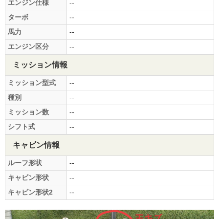
エンジン仕様
--
ターボ
--
馬力
--
エンジン区分
--
ミッション情報
ミッション型式
--
種別
--
ミッション数
--
シフト式
--
キャビン情報
ルーフ形状
--
キャビン形状
--
キャビン形状2
--