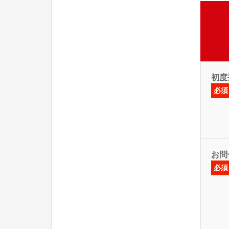
初度
必須
お問
必須