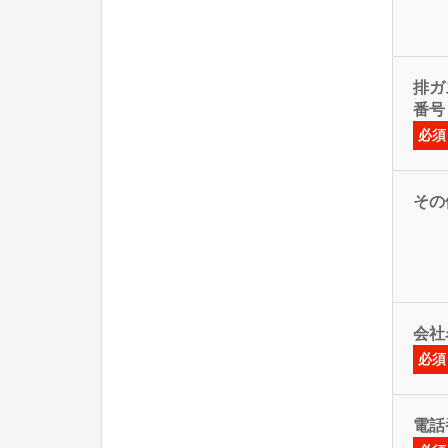
排ガス
番号
必須
その
会社
必須
電話