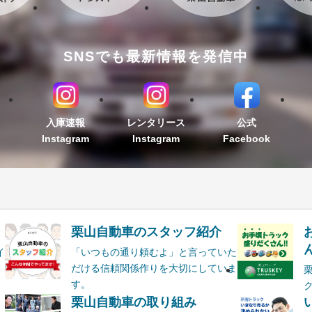
SNSでも最新情報を発信中
入庫速報
レンタリース
公式
Instagram
Instagram
Facebook
栗山自動車のスタッフ紹介
ん
イ
「いつもの通り頼むよ」と言っていた
だける信頼関係作りを大切にしていま
す。
栗山自動車の取り組み