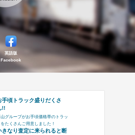
英語版
Facebook
お手頃トラック盛りだくさ
!!
栗山グループがお手頃価格帯のトラッ
クをたくさんご用意しました！
いきなり査定に来られると断