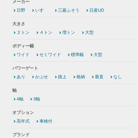
メーカー
日野
いすゞ
三菱ふそう
日産UD
大きさ
２トン
４トン
増トン
大型
ボディー幅
ワイド
セミワイド
標準幅
大型
パワーゲート
あり
かぶせ
跳上
格納
垂直
なし
軸
4軸
3軸
オプション
高年式
車検付
ブランド