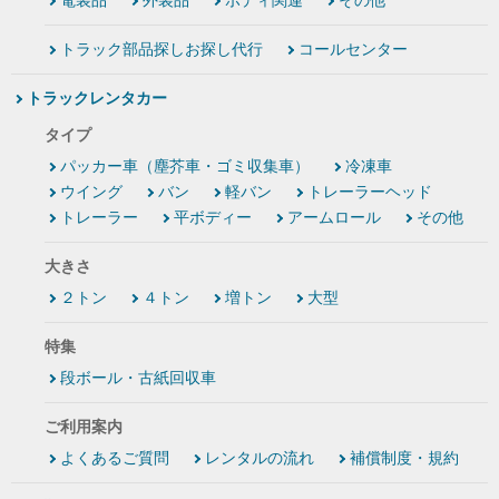
電装品
外装品
ボディ関連
その他
トラック部品探しお探し代行
コールセンター
トラックレンタカー
タイプ
パッカー車（塵芥車・ゴミ収集車）
冷凍車
ウイング
バン
軽バン
トレーラーヘッド
トレーラー
平ボディー
アームロール
その他
大きさ
２トン
４トン
増トン
大型
特集
段ボール・古紙回収車
ご利用案内
よくあるご質問
レンタルの流れ
補償制度・規約