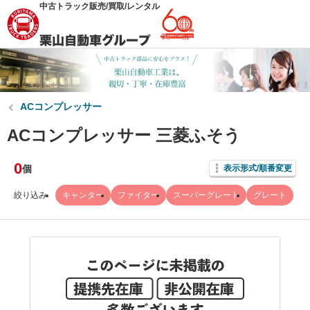
中古トラック販売/買取/レンタル
ACコンプレッサー
ACコンプレッサー 三菱ふそう
0
個
表示形式/順番変更
絞り込み
キャンター
ファイター
スーパーグレート
グレート