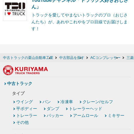
YouTubeチャンネル「トラック大好きおじさ
ん」
トラックを愛してやまないトラックのプロ（おじさ
んたち）が、あれやこれやをプロ目線でお届けしま
す！
中古トラックの栗山自動車工業
中古部品を探す
ACコンプレッサー
三菱
中古トラック
タイプ
ウイング
バン
冷凍車
クレーン/セルフ
平ボディー
ダンプ
トレーラーヘッド
トレーラー
パッカー
アームロール
ミキサー
その他