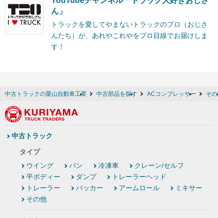
YouTubeチャンネル「トラック大好きおじさ
ん」
トラックを愛してやまないトラックのプロ（おじさ
んたち）が、あれやこれやをプロ目線でお届けしま
す！
中古トラックの栗山自動車工業
中古部品を探す
ACコンプレッサー
その
中古トラック
タイプ
ウイング
バン
冷凍車
クレーン/セルフ
平ボディー
ダンプ
トレーラーヘッド
トレーラー
パッカー
アームロール
ミキサー
その他