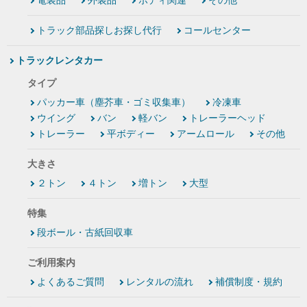
電装品
外装品
ボディ関連
その他
トラック部品探しお探し代行
コールセンター
トラックレンタカー
タイプ
パッカー車（塵芥車・ゴミ収集車）
冷凍車
ウイング
バン
軽バン
トレーラーヘッド
トレーラー
平ボディー
アームロール
その他
大きさ
２トン
４トン
増トン
大型
特集
段ボール・古紙回収車
ご利用案内
よくあるご質問
レンタルの流れ
補償制度・規約