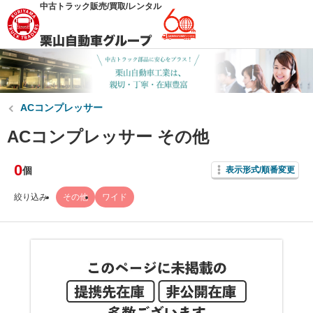
中古トラック販売/買取/レンタル
ACコンプレッサー
ACコンプレッサー その他
0
個
表示形式/順番変更
絞り込み
その他
ワイド