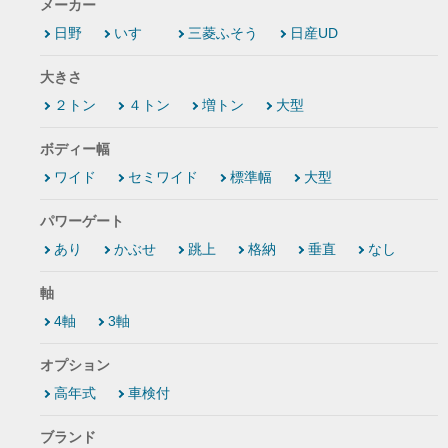
メーカー
日野
いすゞ
三菱ふそう
日産UD
大きさ
２トン
４トン
増トン
大型
ボディー幅
ワイド
セミワイド
標準幅
大型
パワーゲート
あり
かぶせ
跳上
格納
垂直
なし
軸
4軸
3軸
オプション
高年式
車検付
ブランド