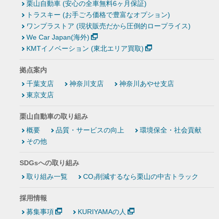
栗山自動車 (安心の全車無料6ヶ月保証)
トラスキー (お手ごろ価格で豊富なオプション)
ワンプラストア (現状販売だから圧倒的ロープライス)
We Car Japan(海外)
KMTイノベーション (東北エリア買取)
拠点案内
千葉支店
神奈川支店
神奈川あやせ支店
東京支店
栗山自動車の取り組み
概要
品質・サービスの向上
環境保全・社会貢献
その他
SDGsへの取り組み
取り組み一覧
CO₂削減するなら栗山の中古トラック
採用情報
募集事項
KURIYAMAの人