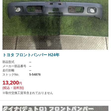
トヨタ フロントバンパー H24年
部品型式
--
メーカー部品番号
--
走行距離
--
ストックNo.
5-54876
13,200
円
(税込・送料別)
※取付交換工賃等含まれておりません