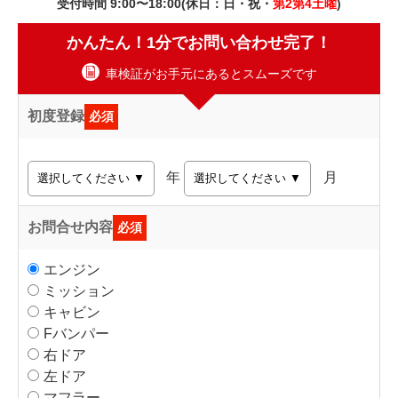
受付時間 9:00〜18:00(休日：日・祝・
第2第4土曜
)
かんたん！1分でお問い合わせ完了！
車検証がお手元にあるとスムーズです
初度登録
必須
年
月
お問合せ内容
必須
エンジン
ミッション
キャビン
Fバンパー
右ドア
左ドア
マフラー