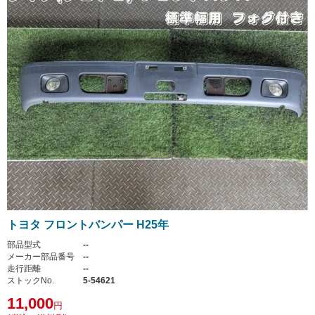
トヨタ フロントバンパー H25年
部品型式
--
メーカー部品番号
--
走行距離
--
ストックNo.
5-54621
11,000
円