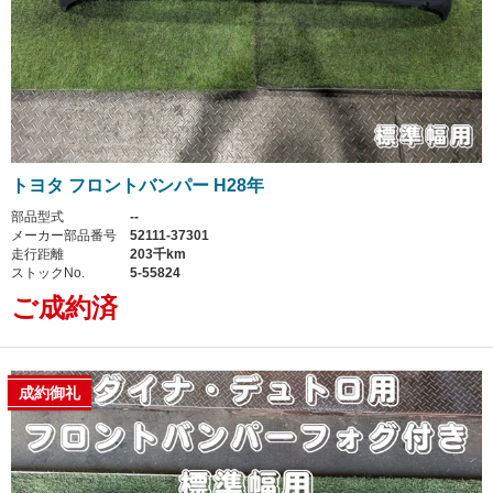
トヨタ フロントバンパー H28年
部品型式
--
メーカー部品番号
52111-37301
走行距離
203千km
ストックNo.
5-55824
ご成約済
成約御礼