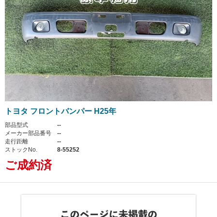
トヨタ フロントバンパー H25年
部品型式
--
メーカー部品番号
--
走行距離
--
ストックNo.
8-55252
ご成約済