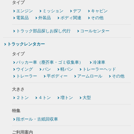
タイプ
エンジン
ミッション
デフ
キャビン
電装品
外装品
ボディ関連
その他
トラック部品探しお探し代行
コールセンター
トラックレンタカー
タイプ
パッカー車（塵芥車・ゴミ収集車）
冷凍車
ウイング
バン
軽バン
トレーラーヘッド
トレーラー
平ボディー
アームロール
その他
大きさ
２トン
４トン
増トン
大型
特集
段ボール・古紙回収車
ご利用案内