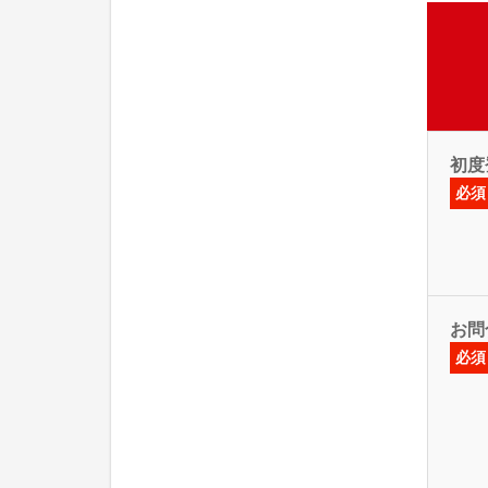
初度
必須
お問
必須