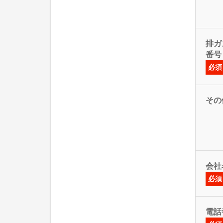
排ガス
番号
必須
その
会社
必須
電話