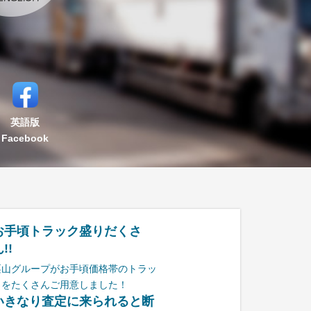
英語版
Facebook
お手頃トラック盛りだくさ
!!
栗山グループがお手頃価格帯のトラッ
クをたくさんご用意しました！
いきなり査定に来られると断