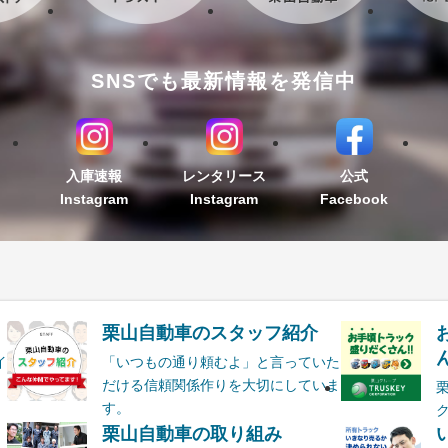
SNSでも最新情報を発信中
入庫速報
レンタリース
公式
Instagram
Instagram
Facebook
栗山自動車のスタッフ紹介
ん
イ
「いつもの通り頼むよ」と言っていた
だける信頼関係作りを大切にしていま
す。
栗山自動車の取り組み