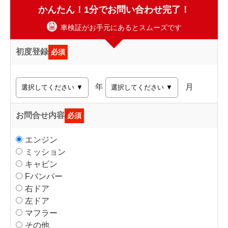
かんたん！1分でお問い合わせ完了！
車検証がお手元にあるとスムーズです
初度登録
必須
年
月
お問合せ内容
必須
エンジン
ミッション
キャビン
Fバンパー
右ドア
左ドア
マフラー
その他