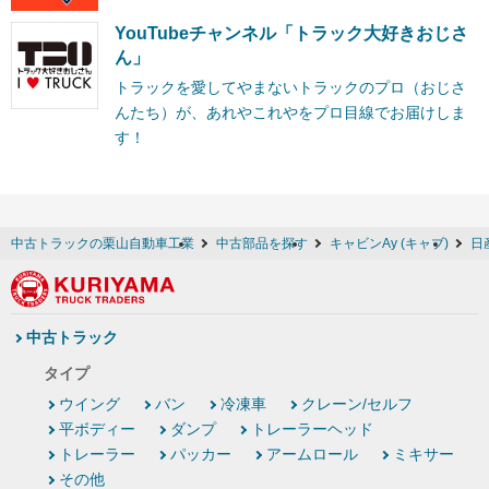
YouTubeチャンネル「トラック大好きおじさ
ん」
トラックを愛してやまないトラックのプロ（おじさ
んたち）が、あれやこれやをプロ目線でお届けしま
す！
中古トラックの栗山自動車工業
中古部品を探す
キャビンAy (キャブ)
日
中古トラック
タイプ
ウイング
バン
冷凍車
クレーン/セルフ
平ボディー
ダンプ
トレーラーヘッド
トレーラー
パッカー
アームロール
ミキサー
その他