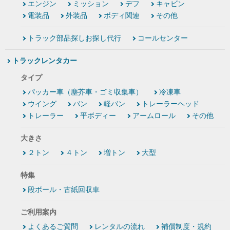
エンジン
ミッション
デフ
キャビン
電装品
外装品
ボディ関連
その他
トラック部品探しお探し代行
コールセンター
トラックレンタカー
タイプ
パッカー車（塵芥車・ゴミ収集車）
冷凍車
ウイング
バン
軽バン
トレーラーヘッド
トレーラー
平ボディー
アームロール
その他
大きさ
２トン
４トン
増トン
大型
特集
段ボール・古紙回収車
ご利用案内
よくあるご質問
レンタルの流れ
補償制度・規約