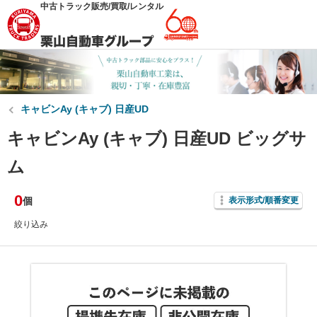
中古トラック販売/買取/レンタル
キャビンAy (キャブ) 日産UD
キャビンAy (キャブ) 日産UD ビッグサ
ム
0
個
表示形式/順番変更
絞り込み