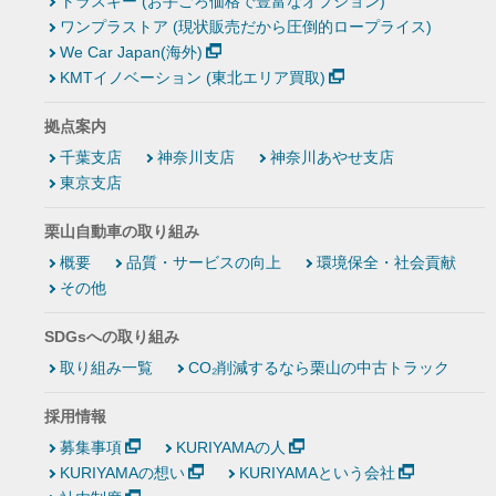
トラスキー (お手ごろ価格で豊富なオプション)
ワンプラストア (現状販売だから圧倒的ロープライス)
We Car Japan(海外)
KMTイノベーション (東北エリア買取)
拠点案内
千葉支店
神奈川支店
神奈川あやせ支店
東京支店
栗山自動車の取り組み
概要
品質・サービスの向上
環境保全・社会貢献
その他
SDGsへの取り組み
取り組み一覧
CO₂削減するなら栗山の中古トラック
採用情報
募集事項
KURIYAMAの人
KURIYAMAの想い
KURIYAMAという会社